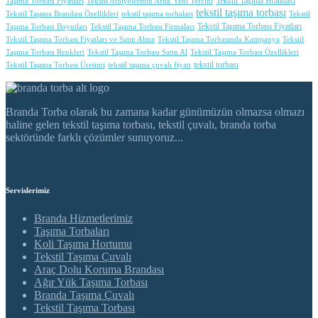
Tekstil Taşıma Brandası
Taşıma Torbası Fiyatları
Tekstil Atölyelerinin Artık Yeni Tercihi
tekstil taşıma torbası
Tekstil Taşıma Brandası Özellikleri
tekstil taşıma torbaları
Tekstil
Tekstil Taşıma Torbası Fiyatları
Taşıma Torbası Boyutları
Tekstil Taşıma Torbası Firmaları
Tekstil Taşıma Torbası Fiyatları ve Satın Alma
Tekstil Taşıma Torbasında Kampanya
Tekstil
Taşıma Torbası Renkleri
Tekstil Taşıma Torbası Satın Al
Tekstil Taşıma Torbası Özellikleri
tekstil torbası
Tekstil Taşıma Torbası Üretimi
tekstil taşıma çuvalı fiyatı
Branda Torba olarak bu zamana kadar günümüzün olmazsa olmazı
haline gelen tekstil taşıma torbası, tekstil çuvalı, branda torba
sektöründe farklı çözümler sunuyoruz...
Servislerimiz
Branda Hizmetlerimiz
Taşıma Torbaları
Koli Taşıma Hortumu
Tekstil Taşıma Çuvalı
Araç Dolu Koruma Brandası
Ağır Yük Taşıma Torbası
Branda Taşıma Çuvalı
Tekstil Taşıma Torbası