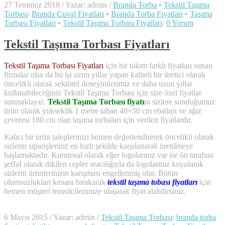
27 Temmuz 2018
/
Yazar: admin
/
Branda Torba
•
Tekstil Taşıma
Torbası
/
Branda Çuval Fiyatları
•
Branda Torba Fiyatları
•
Taşıma
Torbası Fiyatları
•
Tekstil Taşıma Torbası Fiyatları
/
0 Yorum
Tekstil Taşıma Torbası Fiyatları
Tekstil Taşıma Torbası Fiyatları
için bir takım farklı fiyatları sunan
firmalar olsa da bu işi uzun yıllar yapan kaliteli bir üretici olarak
öncelikli olarak sektörel deneyimlerimiz ve daha uzun yıllar
kullanabileceğiniz Tekstil Taşıma Torbası için size özel fiyatlar
sunmaktayız.
Tekstil Taşıma Torbası fiyatı
nı sizlere sunduğumuz
ürün olarak yükseklik 1 metre taban 40×50 cm ebatları ve ağız
çeveresi 180 cm olan taşıma torbaları için verilen fiyatlardır.
Kalıcı bir ürün taleplerinizi hemen değerlendirerek öncelikli olarak
sizlerin siparişleriniz en hızlı şekilde karşılanarak üretilmeye
başlamaktadır. Kurumsal olarak eğer logolarınız var ise ön tarafına
şeffaf olarak dikilen cepler aracılığıyla da logolarınız koyularak
sizlerin ürünlerinizin karışması engellenmiş olur. Bütün
olumsuzlukları kenara bırakarak
tekstil taşıma tobası fiyatları
için
hemen müşteri temsilcilerimize ulaşarak fiyat alabilirsiniz.
6 Mayıs 2015
/
Yazar: admin
/
Tekstil Taşıma Torbası
/
branda torba