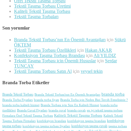
Özel Tekstil Taşıma Torbası
Tekstil Taşıma Torbası Üretimi
Kaliteli Tekstil Taşıma Torbası
Tekstil Taşıma Torbaları
Son yorumlar
Branda Tekstil Torbası’nın En Önemli Avantajları
için
Şükrü
ÖKTEM
Tekstil Taşıma Torbası Özellikleri
için
Hakan AKAR
Konfeksiyon Taşıma Torbası Brandası
için
Ali YILDIZ
Tekstil Taşıma Torbası için Önemli Hususlar
için
Serdar
TUNCAY
Tekstil Taşıma Torbası Satın Al
için
veysel tekin
Branda Torba Etiketler
branda torba
Branda Tekstil Torbası
Branda Tekstil Torbası'nın En Önemli Avantajları
Branda Torba Fiyatları
branda torba fiyatı
Branda Torba için Neden Bizi Tercih Etmelisiniz ?
branda torba kaliteli hizmet
Branda Torbası için Size En Kaliteli Hizmet
branda torba
özellikleri
Branda Çuval Fiyatları
branda çuval
branda çuvalı
en iyi tekstil taşıma torbası
Kaliteli Tekstil Taşıma Torbası
Firmalara Özel Tekstil Taşıma Torbası
Kaliteli Tekstil
konfeksiyon
Taşıma Torbası Firmaları
konfeksiyon brandası
konfeksiyon taşıma brandası
taşıma torbası
konfeksiyon taşıma çuvalı
konfeksiyon taşıma torbası fiyatları
taşıma torbası