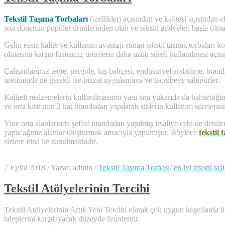
Tekstil Taşıma Torbaları
özellikleri açısından ve kalitesi açısında
son dönemin popüler ürünlerinden olan ve tekstil atölyeleri başta olma
Gelin eşsiz kalite ve kullanım avantajı sunan tekstil taşıma torbaları
olmasına karşın firmamız ürünlerin daha uzun süreli kullanılması açısın
Çalışanlarımız tente, pergole, kış bahçesi, endüstriyel arabölme, bran
üretiminde ne gerekli ise bizzat uygulamaya ve tecrübeye sahiptirler.
Kaliteli malzemelerin kullanılmasının yanı sıra yukarıda da bahsettiği
ve orta kısmının 2 kat brandadan yapılarak sizlerin kullanım sürelerin
Yine orta alanlarında şeffaf brandadan yapılmış irsaliye cebi de denil
yapacağınız alanlar oluşturmak amacıyla yapılmıştır. Böylece
tekstil 
sizlere itina ile sunulmaktadır.
7 Eylül 2018
/
Yazar: admin
/
Tekstil Taşıma Torbası
/
en iyi tekstil ta
Tekstil Atölyelerinin Tercihi
Tekstil Atölyelerinin Artık Yeni Tercihi olarak çok uygun koşullarda ü
taleplerini karşılayacak düzeyde ürünlerdir.