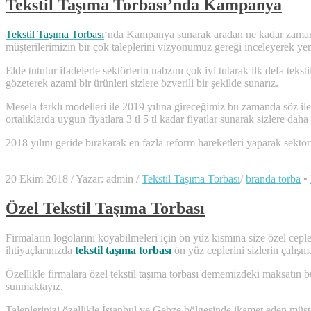
Tekstil Taşıma Torbası’nda Kampanya
Tekstil Taşıma Torbası
‘nda Kampanya sunarak aradan ne kadar zaman geç
müşterilerimizin bir çok taleplerini vizyonumuz gereği inceleyerek yen
Elde tutulur ifadelerle sektörlerin nabzını çok iyi tutarak ilk defa te
gözeterek azami bir ürünleri sizlere özverili bir şekilde sunarız.
Mesela farklı modelleri ile 2019 yılına gireceğimiz bu zamanda söz ile d
ortalıklarda uygun fiyatlara 3 tl 5 tl kadar fiyatlar sunarak sizlere dah
2018 yılını geride bırakarak en fazla reform hareketleri yaparak sektörü
20 Ekim 2018
/
Yazar: admin
/
Tekstil Taşıma Torbası
/
branda torba
•
Özel Tekstil Taşıma Torbası
Firmaların logolarını koyabilmeleri için ön yüz kısmına size özel cepl
ihtiyaçlarınızda
tekstil taşıma torbası
ön yüz ceplerini sizlerin çalışm
Özellikle firmalara özel tekstil taşıma torbası dememizdeki maksatın b
sunmaktayız.
Taleplerinizi özellikle İstanbul ve Gebze bölgesinde ikamet eden müşte