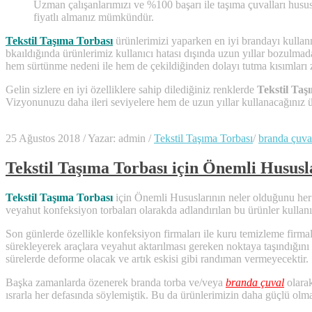
Uzman çalışanlarımızı ve %100 başarı ile taşıma çuvalları husus
fiyatlı almanız mümkündür.
Tekstil Taşıma Torbası
ürünlerimizi yaparken en iyi brandayı kullanma
bkaıldığında ürünlerimiz kullanıcı hatası dışında uzun yıllar bozulmada
hem sürtünme nedeni ile hem de çekildiğinden dolayı tutma kısımları z
Gelin sizlere en iyi özelliklere sahip dilediğiniz renklerde
Tekstil Taş
Vizyonunuzu daha ileri seviyelere hem de uzun yıllar kullanacağınız ü
25 Ağustos 2018
/
Yazar: admin
/
Tekstil Taşıma Torbası
/
branda çuva
Tekstil Taşıma Torbası için Önemli Hususl
Tekstil Taşıma Torbası
için Önemli Hususlarının neler olduğunu her p
veyahut konfeksiyon torbaları olarakda adlandırılan bu ürünler kullanı
Son günlerde özellikle konfeksiyon firmaları ile kuru temizleme firmala
sürekleyerek araçlara veyahut aktarılması gereken noktaya taşındığını 
sürelerde deforme olacak ve artık eskisi gibi randıman vermeyecektir.
Başka zamanlarda özenerek branda torba ve/veya
branda çuval
olarak
ısrarla her defasında söylemiştik. Bu da ürünlerimizin daha güçlü olma