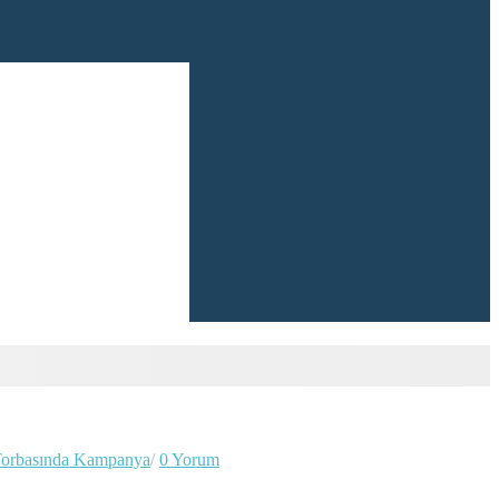
 Torbasında Kampanya
/
0 Yorum