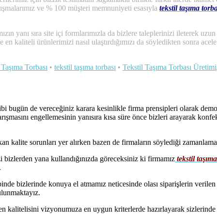
alışmalarımız ve % 100 müşteri memnuniyeti esasıyla
tekstil taşıma torb
ımızın yanı sıra site içi formlarımızla da bizlere taleplerinizi ileterek uz
en kaliteli ürünlerimizi nasıl ulaştırdığımızı da söyledikten sonra acele
l Taşıma Torbası
•
tekstil taşıma torbası
•
Tekstil Taşıma Torbası Üretimi
bi bugün de vereceğiniz karara kesinlikle firma prensipleri olarak dem
arışmasını engellemesinin yanısıra kısa süre önce bizleri arayarak konfe
 kalite sorunları yer alırken bazen de firmaların söylediği zamanlama i
nizi bizlerden yana kullandığınızda göreceksiniz ki firmamız
tekstil taşıma
.
e bizlerinde konuya el atmamız neticesinde olası siparişlerin verilen te
ulunmaktayız.
en kalitelisini vizyonumuza en uygun kriterlerde hazırlayarak sizlerind