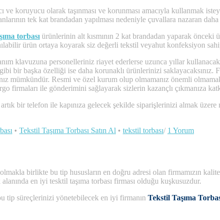
lıcı ve koruyucu olarak taşınması ve korunması amacıyla kullanmak isteye
banlarının tek kat brandadan yapılması nedeniyle çuvallara nazaran daha 
aşıma torbası
ürünlerinin alt kısmının 2 kat brandadan yaparak önceki ür
labilir ürün ortaya koyarak siz değerli tekstil veyahut konfeksiyon sahip
anım klavuzuna personelleriniz riayet ederlerse uzunca yıllar kullanacak
ibi bir başka özelliği ise daha korunaklı ürünlerinizi saklayacaksınız. 
nız mümkündür. Resmi ve özel kurum olup olmamanız önemli olmamakla bir
argo firmaları ile gönderimini sağlayarak sizlerin kazançlı çıkmanıza katk
artık bir telefon ile kapınıza gelecek şekilde siparişlerinizi almak üzere 
rbası
•
Tekstil Taşıma Torbası Satın Al
•
tekstil torbası
/
1 Yorum
makla birlikte bu tip hususların en doğru adresi olan firmamızın kalites
rek alanında en iyi tesktil taşıma torbası firması olduğu kuşkusuzdur.
 tip süreçlerinizi yönetebilecek en iyi firmanın
Tekstil Taşıma Torbas