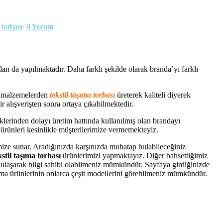
l torbası
/
0 Yorum
an da yapılmaktadır. Daha farklı şekilde olarak branda’yı farklı
ik malzemelerden
tekstil taşıma torbası
üreterek kaliteli diyerek
r alışverişten sonra ortaya çıkabilmektedir.
klerinden dolayı üretim hattında kullanılmış olan brandayı
 ürünleri kesinlikle müşterilerimize vermemekteyiz.
rimize sunar. Aradığınızda karşınızda muhatap bulabileceğiniz
kstil taşıma torbası
ürünlerimizi yapmaktayız. Diğer bahsettiğimiz
ulaşarak bilgi sahibi olabilmeniz mümkündür. Sayfaya girdiğinizde
aşıma ürünlerinin onlarca çeşit modellerini görebilmeniz mümkündür.