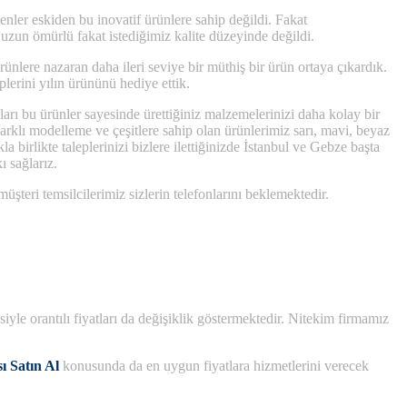
nler eskiden bu inovatif ürünlere sahip değildi. Fakat
uzun ömürlü fakat istediğimiz kalite düzeyinde değildi.
ünlere nazaran daha ileri seviye bir müthiş bir ürün ortaya çıkardık.
lerini yılın ürününü hediye ettik.
ları bu ürünler sayesinde ürettiğiniz malzemelerinizi daha kolay bir
Farklı modelleme ve çeşitlere sahip olan ürünlerimiz sarı, mavi, beyaz
likte taleplerinizi bizlere ilettiğinizde İstanbul ve Gebze başta
ı sağlarız.
müşteri temsilcilerimiz sizlerin telefonlarını beklemektedir.
iyle orantılı fiyatları da değişiklik göstermektedir. Nitekim firmamız
ı Satın Al
konusunda da en uygun fiyatlara hizmetlerini verecek