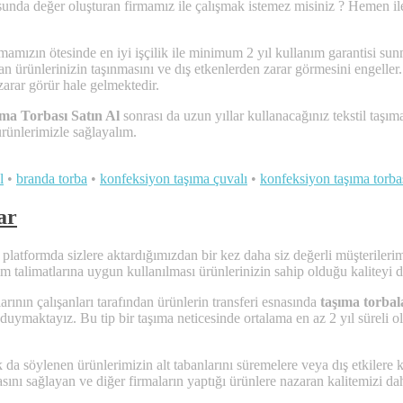
unda değer oluşturan firmamız ile çalışmak istemez misiniz ? Hemen ilet
mızın ötesinde en iyi işçilik ile minimum 2 yıl kullanım garantisi sunmas
n ürünlerinizin taşınmasını ve dış etkenlerden zarar görmesini engeller.
arar görür hale gelmektedir.
ıma Torbası Satın Al
sonrası da uzun yıllar kullanacağınız tekstil taşım
rünlerimizle sağlayalım.
l
•
branda torba
•
konfeksiyon taşıma çuvalı
•
konfeksiyon taşıma torba
ar
latformda sizlere aktardığımızdan bir kez daha siz değerli müşterilerim
m talimatlarına uygun kullanılması ürünlerinizin sahip olduğu kaliteyi d
rının çalışanları tarafından ürünlerin transferi esnasında
taşıma torbal
duymaktayız. Bu tip bir taşıma neticesinde ortalama en az 2 yıl süreli 
 da söylenen ürünlerimizin alt tabanlarını süremelere veya dış etkilere 
sını sağlayan ve diğer firmaların yaptığı ürünlere nazaran kalitemizi da