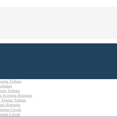
aşıma Torbası
rbaları
eset Torbası
u Koruma Brandası
 Taşıma Torbası
ıma Hortumu
aşıma Çuvalı
aşıma Çuvalı