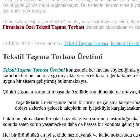
aracılığıyle gönderimini sağlamaktayız. Bu nedenle müşteri temelli ç
üzerimize giydirmiştir.
Gelin sizlerde siparişlerinizi bizlere ulaştırarak sabit ve cep telefonlar
Firmalara Özel Tekstil Taşıma Torbası
dememizi aktardıktan ve size 
12 Ekim 2018
/
Yazar: admin
/
Tekstil Taşıma Torbası
/
Kaliteli Teksti
Tekstil Taşıma Torbası Üretimi
Tekstil Taşıma Torbası Üretimi
konusunda her fırsatta söylediğimiz gi
kararlara her ne kadar saygı duysakta verilecek karar eğer kafanızın k
uygun bir sistem geliştirmiş bulunmaktayız.
Çünkü yaşanan sorunların başında özellikle son dönemlerde ortaya çıkan
Yaşadıklarınız neticesinde farklı bir firma ile çalışma talepleri
dolayı sizlerden gelecek taleplerin en iyi şekliyle karşılayacaktır
Lakin bu çıkmazların firmalar bazında güven sorunu oluşturduğu akabind
konuda zaten sorun yaşamazken daha da hassas bir konuma gelmiş b
Her bir ürününüzü en iyi şekilde hazırlayarak ve kalite noktasında da 