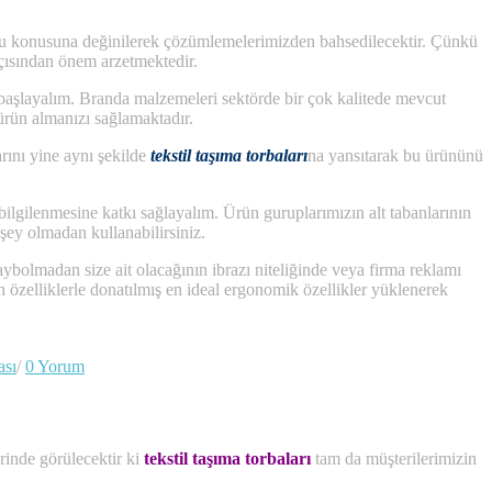
nduğu konusuna değinilerek çözümlemelerimizden bahsedilecektir. Çünkü
açısından önem arzetmektedir.
k başlayalım. Branda malzemeleri sektörde bir çok kalitede mevcut
 ürün almanızı sağlamaktadır.
arını yine aynı şekilde
tekstil taşıma torbaları
na yansıtarak bu ürününü
 bilgilenmesine katkı sağlayalım. Ürün guruplarımızın alt tabanlarının
şey olmadan kullanabilirsiniz.
aybolmadan size ait olacağının ibrazı niteliğinde veya firma reklamı
n özelliklerle donatılmış en ideal ergonomik özellikler yüklenerek
ası
/
0 Yorum
erinde görülecektir ki
tekstil taşıma torbaları
tam da müşterilerimizin