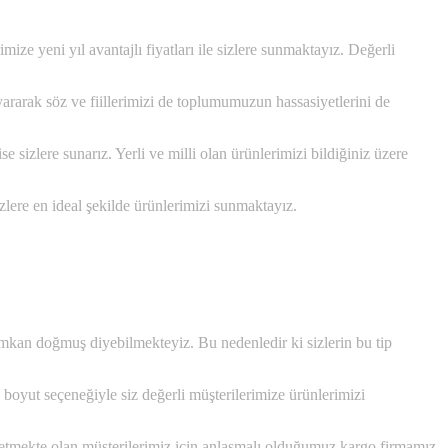
ze yeni yıl avantajlı fiyatları ile sizlere sunmaktayız. Değerli
uyararak söz ve fiillerimizi de toplumumuzun hassasiyetlerini de
e sizlere sunarız. Yerli ve milli olan ürünlerimizi bildiğiniz üzere
sizlere en ideal şekilde ürünlerimizi sunmaktayız.
 imkan doğmuş diyebilmekteyiz. Bu nedenledir ki sizlerin bu tip
 boyut seçeneğiyle siz değerli müşterilerimize ürünlerimizi
met etmekte olan müşterilerimiz için anlaşmalı olduğumuz kargo firmamız