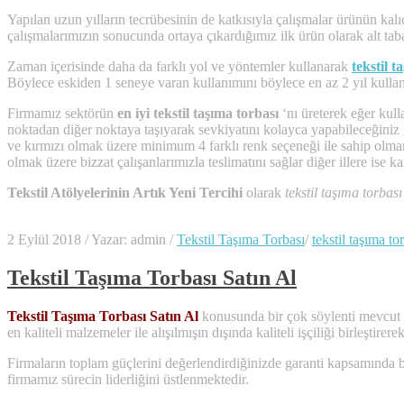
Yapılan uzun yılların tecrübesinin de katkısıyla çalışmalar ürünün ka
çalışmalarımızın sonucunda ortaya çıkardığımız ilk ürün olarak alt ta
Zaman içerisinde daha da farklı yol ve yöntemler kullanarak
tekstil t
Böylece eskiden 1 seneye varan kullanımını böylece en az 2 yıl kullanı
Firmamız sektörün
en iyi tekstil taşıma torbası
‘nı üreterek eğer kull
noktadan diğer noktaya taşıyarak sevkiyatını kolayca yapabileceğiniz g
ve kırmızı olmak üzere minimum 4 farklı renk seçeneği ile sahip olma
olmak üzere bizzat çalışanlarımızla teslimatını sağlar diğer illere ise k
Tekstil Atölyelerinin Artık Yeni Tercihi
olarak
tekstil taşıma torbası
2 Eylül 2018
/
Yazar: admin
/
Tekstil Taşıma Torbası
/
tekstil taşıma to
Tekstil Taşıma Torbası Satın Al
Tekstil Taşıma Torbası Satın Al
konusunda bir çok söylenti mevcut ol
en kaliteli malzemeler ile alışılmışın dışında kaliteli işçiliği birleştire
Firmaların toplam güçlerini değerlendirdiğinizde garanti kapsamında bu
firmamız sürecin liderliğini üstlenmektedir.