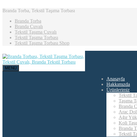
Branda Torba, Tekstil Taşıma Torbası
Branda Torba
Branda Çuvalı
Tekstil Taşıma Çuvalı
Tekstil Taşıma Torbası
Tekstil Taşıma Torbası Shop
MENÜ
Anasayfa
Hakkımızda
Ürünlerimiz
Tekstil T
Taşıma To
Branda C
Araç Dol
Ağır Yük
Koli Taş
Branda T
Tekstil T