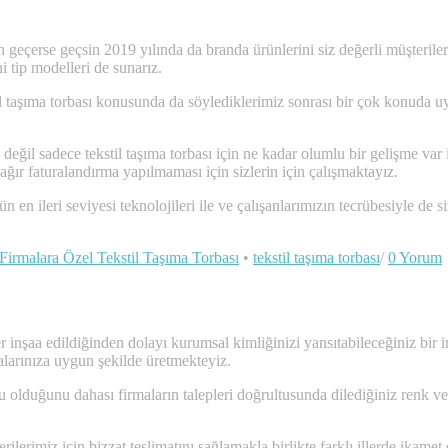
erse geçsin 2019 yılında da branda ürünlerini siz değerli müşterilerimi
i tip modelleri de sunarız.
kstil taşıma torbası konusunda da söylediklerimiz sonrası bir çok konuda 
eğil sadece tekstil taşıma torbası için ne kadar olumlu bir gelişme var is
a ağır faturalandırma yapılmaması için sizlerin için çalışmaktayız.
n en ileri seviyesi teknolojileri ile ve çalışanlarımızın tecrübesiyle de 
Firmalara Özel Tekstil Taşıma Torbası
•
tekstil taşıma torbası
/
0 Yorum
er inşaa edildiğinden dolayı kurumsal kimliğinizi yansıtabileceğiniz bir
alarınıza uygun şekilde üretmekteyiz.
u olduğunu dahası firmaların talepleri doğrultusunda dilediğiniz renk ve
rilerimiz için bizzat teslimatını sağlamakla birlikte farklı illerde ika