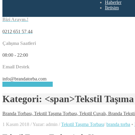
Haberler
İletişim
Bizi Arayın.!
0212 651 57 44
Çalışma Saatleri
08:00 - 22:00
Email Destek
info@brandatorba.com
HEMEN DESTEK ALIN
Kategori: <span>Tekstil Taşıma
Branda Torbası, Tekstil Taşıma Torbası, Tekstil Çuvalı, Branda Teksti
1 Kasım 2018
/
Yazar: admin
/
Tekstil Taşıma Torbası
/
branda torba
•