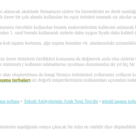
n ele alanacak akabinde firmamızın sizlere bu hizmetlerini ne denli su
k üzere bir çok alanda kullanılan bu eşsiz ürünleri tanımak siz alıcılar 
 konusunu öncelikle kullanılan branda malzemelerinin kalitesini anlatara
dan 1. sınıf branda kullanarak sizlerin daha uygun fiyatlı daha kaliteli
da koli taşıma hortumu, ağır taşıma brandası vb. alanlarındaki uzmanlıkl
miz üzere ürünlerin özellikleri konusuna da değinerek azda olsa sizlerin
iz minimum ( kullanım talimatlarına uyulması durumunda) iki yıl hiç bir 
en alan oluşturulması da hangi firmaya ürününüzü yollarsanız yollayın k
taşıma torbaları
siz değerli müşterilerimizin kullanımları açısından üstü
şıma torbası
•
Tekstil Atölyelerinin Artık Yeni Tercihi
•
tekstil taşıma torb
rünlerini taşıdığında ortaya çıkacak bir ürün ne olabilir diye düşündükl