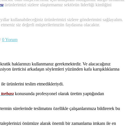
ası
ürünlerimizi sizlere ulaştırmamız sektörün liderliği kimliğini
un yıllar kullanabileceğiniz ürünlerimizi sizlere gönderimini sağlayalım.
 etmeniz siz değerli müşterilerimziin faydasına olacaktır.
/
0 Yorum
okratik haklarınızı kullanmanız gerekmektedir. Ve alacacağınız
ksiyon üreticisi arkadaşın söylemleri yüzünden kafa karışıklıklarına
le ürünlerini teslim etmedikleriydi.
 torbası
konusunda profesyonel olarak üretim yaptığından
rmin sürelerinde teslimatını özellikle çalışanlarımıza bildirerek bu
e taleplerinizi önümüze alarak önemli bir zamanlama imkanı ile en