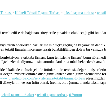
 Torbası
•
Kaliteli Tekstil Taşıma Torbası
•
tekstil taşıma torbası
•
teksti
ercih edilse de bağlanan süreçler ile çuvaldan olabileceği gibi brandad
yiyi tercih ederlerken bazıları ise işin üçkağıtçılığına kaçarak en dand
n tekstil firmaları inceleme fırsatı bulabildiğinden dolayı bu yalnızca bi
l, konfeksiyon, ayakkabı firması, kuru temizleme firması) bunu göremedi
İşte bizler de diyoruzki işin sorunlu alanlarına müdahele ederek arızalı
deal kalitede en hızlı şekilde ürünlerini üreterek siz değerli müşterile
iz değerli müşterilerimize dilediğiniz kalitede dilediğiniz özelliklerde
te
/www.brandatorba.com/servislerimiz/tekstil-tasima-torbasi
adresimizden 
liteli düzeylerini, ve son ürün olarak üretmiş olduğumuz branda tekstil t
•
tekstil taşıma torbaları
•
tekstil taşıma torbası
/
0 Yorum