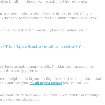
işim kanalları ile firmamıza ulaşarak en iyi hizmeti en uygun
ı da tercih noktaları olarak bizi tercih ettirmektedir. Gidişata
 Neticesinde bazı çalışanlar tutma kulplarından tutarak sürükler ve
a torbası sunarak sizlerin kazançlı çıkmanıza yardımcı olalım.
sı
•
Tekstil Taşıma Brandası
•
tekstil taşıma torbası
/
1 Yorum
izi bu hususlarda uyarmak istedik. Nitekim tekstil taşıma torbası
aha da artıracağı şüphesizdir.
arı
nın kulplarını iki kişi tutarak değil de bir kişi bir kurpundan tutarak
olarak kullanacağınız
tekstil taşıma torbası
böylece daha kısa
karşı darbelere daha dayanıklı olsun diye
2 kat
brandadan yapıldığını
ha da ön plana çıkartıyordu.