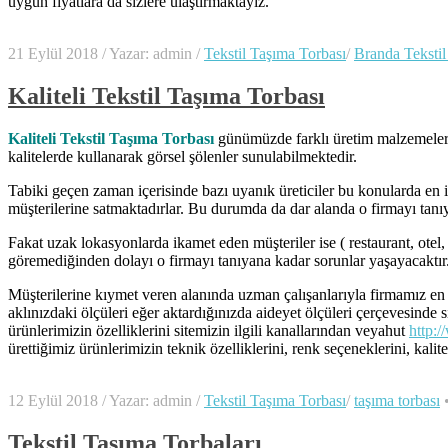
uygun fiyatlara da sizlere ulaştırmaktayız.
21 Eylül 2018
/
Yazar: admin
/
Tekstil Taşıma Torbası
/
Branda Tekstil
Kaliteli Tekstil Taşıma Torbası
Kaliteli Tekstil Taşıma Torbası
günümüzde farklı üretim malzemeleri t
kalitelerde kullanarak görsel şölenler sunulabilmektedir.
Tabiki geçen zaman içerisinde bazı uyanık üreticiler bu konularda en i
müşterilerine satmaktadırlar. Bu durumda da dar alanda o firmayı tanıya
Fakat uzak lokasyonlarda ikamet eden müşteriler ise ( restaurant, ote
göremediğinden dolayı o firmayı tanıyana kadar sorunlar yaşayacaktır. 
Müşterilerine kıymet veren alanında uzman çalışanlarıyla firmamız en i
aklınızdaki ölçüleri eğer aktardığınızda aideyet ölçüleri çerçevesinde s
ürünlerimizin özelliklerini sitemizin ilgili kanallarından veyahut
http:/
ürettiğimiz ürünlerimizin teknik özelliklerini, renk seçeneklerini, ka
12 Eylül 2018
/
Yazar: admin
/
Tekstil Taşıma Torbası
/
taşıma torbası
Tekstil Taşıma Torbaları