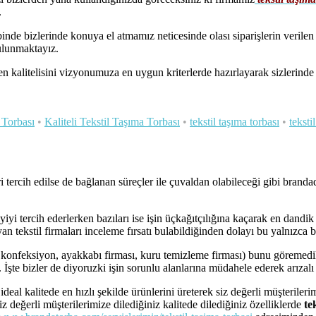
.
e bizlerinde konuya el atmamız neticesinde olası siparişlerin verilen te
ulunmaktayız.
en kalitelisini vizyonumuza en uygun kriterlerde hazırlayarak sizlerind
 Torbası
•
Kaliteli Tekstil Taşıma Torbası
•
tekstil taşıma torbası
•
teksti
ercih edilse de bağlanan süreçler ile çuvaldan olabileceği gibi brandad
yiyi tercih ederlerken bazıları ise işin üçkağıtçılığına kaçarak en dand
n tekstil firmaları inceleme fırsatı bulabildiğinden dolayı bu yalnızca bi
l, konfeksiyon, ayakkabı firması, kuru temizleme firması) bunu göremedi
İşte bizler de diyoruzki işin sorunlu alanlarına müdahele ederek arızalı
deal kalitede en hızlı şekilde ürünlerini üreterek siz değerli müşterile
iz değerli müşterilerimize dilediğiniz kalitede dilediğiniz özelliklerde
te