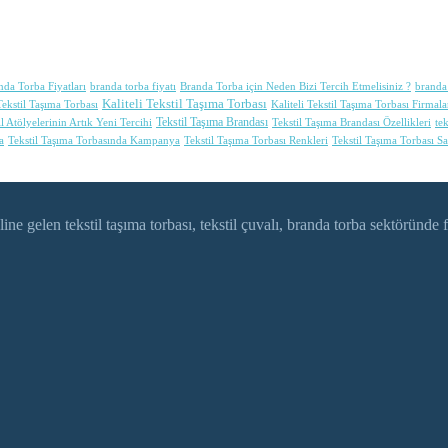
nda Torba Fiyatları
branda torba fiyatı
Branda Torba için Neden Bizi Tercih Etmelisiniz ?
branda 
Kaliteli Tekstil Taşıma Torbası
ekstil Taşıma Torbası
Kaliteli Tekstil Taşıma Torbası Firmala
Tekstil Taşıma Brandası
il Atölyelerinin Artık Yeni Tercihi
Tekstil Taşıma Brandası Özellikleri
tek
a
Tekstil Taşıma Torbasında Kampanya
Tekstil Taşıma Torbası Renkleri
Tekstil Taşıma Torbası Sa
gelen tekstil taşıma torbası, tekstil çuvalı, branda torba sektöründe f