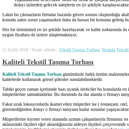
dolayı sizlerden gelecek taleplerin en iyi şekliyle karşılayacaktır
Lakin bu çıkmazların firmalar bazında güven sorunu oluşturduğu akabind
konuda zaten sorun yaşamazken daha da hassas bir konuma gelmiş b
Her bir ürününüzü en iyi şekilde hazırlayarak ve kalite noktasında da 
uygun fiyatlara da sizlere ulaştırmaktayız.
21 Eylül 2018
/
Yazar: admin
/
Tekstil Taşıma Torbası
/
Branda Tekstil
Kaliteli Tekstil Taşıma Torbası
Kaliteli Tekstil Taşıma Torbası
günümüzde farklı üretim malzemeleri t
kalitelerde kullanarak görsel şölenler sunulabilmektedir.
Tabiki geçen zaman içerisinde bazı uyanık üreticiler bu konularda en i
müşterilerine satmaktadırlar. Bu durumda da dar alanda o firmayı tanıya
Fakat uzak lokasyonlarda ikamet eden müşteriler ise ( restaurant, ote
göremediğinden dolayı o firmayı tanıyana kadar sorunlar yaşayacaktır. 
Müşterilerine kıymet veren alanında uzman çalışanlarıyla firmamız en i
aklınızdaki ölçüleri eğer aktardığınızda aideyet ölçüleri çerçevesinde s