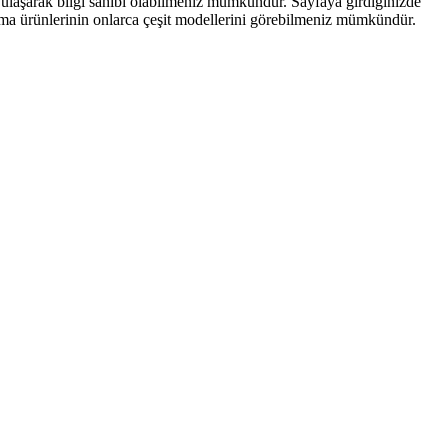
ulaşarak bilgi sahibi olabilmeniz mümkündür. Sayfaya girdiğinizde
aşıma ürünlerinin onlarca çeşit modellerini görebilmeniz mümkündür.