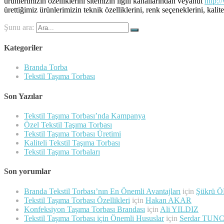
ürünlerimizin özelliklerini sitemizin ilgili kanallarından veyahut
http:/
ürettiğimiz ürünlerimizin teknik özelliklerini, renk seçeneklerini, ka
Şunu ara:
Kategoriler
Branda Torba
Tekstil Taşıma Torbası
Son Yazılar
Tekstil Taşıma Torbası’nda Kampanya
Özel Tekstil Taşıma Torbası
Tekstil Taşıma Torbası Üretimi
Kaliteli Tekstil Taşıma Torbası
Tekstil Taşıma Torbaları
Son yorumlar
Branda Tekstil Torbası’nın En Önemli Avantajları
için
Şükrü 
Tekstil Taşıma Torbası Özellikleri
için
Hakan AKAR
Konfeksiyon Taşıma Torbası Brandası
için
Ali YILDIZ
Tekstil Taşıma Torbası için Önemli Hususlar
için
Serdar TUN