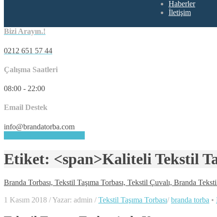
Haberler
İletişim
Bizi Arayın.!
0212 651 57 44
Çalışma Saatleri
08:00 - 22:00
Email Destek
info@brandatorba.com
HEMEN DESTEK ALIN
Etiket: <span>Kaliteli Tekstil 
Branda Torbası, Tekstil Taşıma Torbası, Tekstil Çuvalı, Branda Teksti
1 Kasım 2018
/
Yazar: admin
/
Tekstil Taşıma Torbası
/
branda torba
•