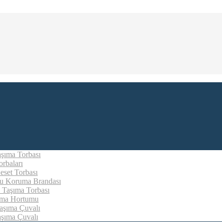
aşıma Torbası
rbaları
eset Torbası
u Koruma Brandası
 Taşıma Torbası
ıma Hortumu
aşıma Çuvalı
aşıma Çuvalı