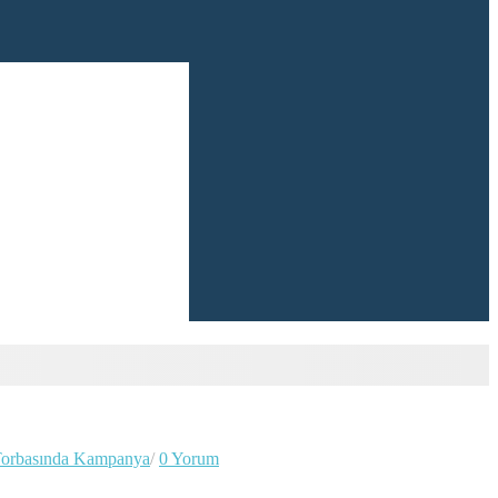
 Torbasında Kampanya
/
0 Yorum