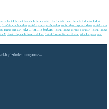
torba kaliteli hizmet
Branda Torbası için Size En Kaliteli Hizmet
branda torba özellikleri
konfeksiyon taşıma torbası
rı
konfeksiyon brandası
konfeksiyon taşıma brandası
konfeksiyon
tekstil taşıma torbası
stil taşıma torbaları
Tekstil Taşıma Torbası Boyutları
Tekstil Taşıma
tın Al
Tekstil Taşıma Torbası Özellikleri
Tekstil Taşıma Torbası Üretimi
tekstil taşıma çuvalı
arklı çözümler sunuyoruz...