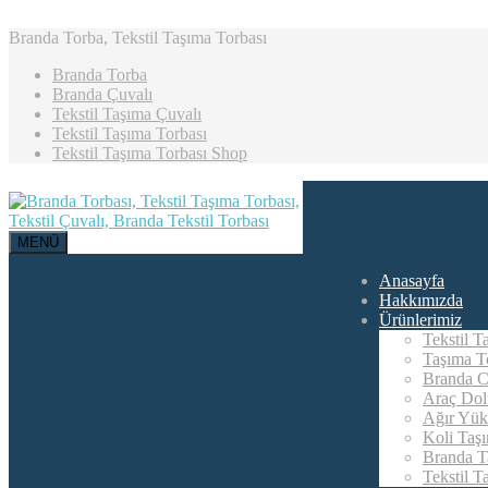
Branda Torba, Tekstil Taşıma Torbası
Branda Torba
Branda Çuvalı
Tekstil Taşıma Çuvalı
Tekstil Taşıma Torbası
Tekstil Taşıma Torbası Shop
MENÜ
Anasayfa
Hakkımızda
Ürünlerimiz
Tekstil T
Taşıma To
Branda C
Araç Dol
Ağır Yük
Koli Taş
Branda T
Tekstil T