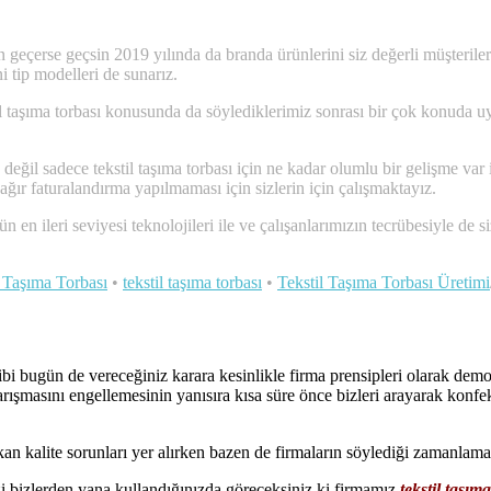
erse geçsin 2019 yılında da branda ürünlerini siz değerli müşterilerimi
i tip modelleri de sunarız.
kstil taşıma torbası konusunda da söylediklerimiz sonrası bir çok konuda 
eğil sadece tekstil taşıma torbası için ne kadar olumlu bir gelişme var is
a ağır faturalandırma yapılmaması için sizlerin için çalışmaktayız.
n en ileri seviyesi teknolojileri ile ve çalışanlarımızın tecrübesiyle de 
l Taşıma Torbası
•
tekstil taşıma torbası
•
Tekstil Taşıma Torbası Üretimi
bi bugün de vereceğiniz karara kesinlikle firma prensipleri olarak dem
arışmasını engellemesinin yanısıra kısa süre önce bizleri arayarak konfe
 kalite sorunları yer alırken bazen de firmaların söylediği zamanlama i
nizi bizlerden yana kullandığınızda göreceksiniz ki firmamız
tekstil taşıma