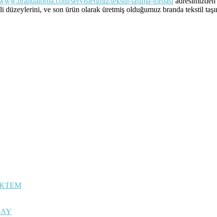
/www.brandatorba.com/servislerimiz/tekstil-tasima-torbasi
adresimizden 
liteli düzeylerini, ve son ürün olarak üretmiş olduğumuz branda tekstil t
ÖKTEM
CAY