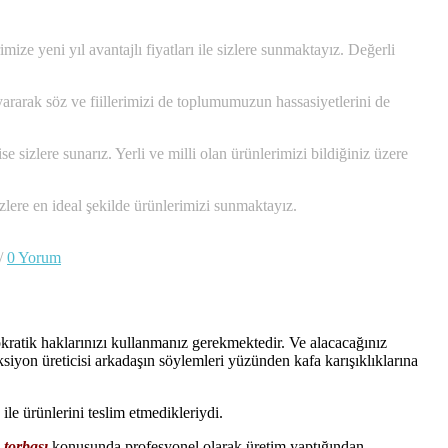
ze yeni yıl avantajlı fiyatları ile sizlere sunmaktayız. Değerli
uyararak söz ve fiillerimizi de toplumumuzun hassasiyetlerini de
e sizlere sunarız. Yerli ve milli olan ürünlerimizi bildiğiniz üzere
sizlere en ideal şekilde ürünlerimizi sunmaktayız.
/
0 Yorum
okratik haklarınızı kullanmanız gerekmektedir. Ve alacacağınız
ksiyon üreticisi arkadaşın söylemleri yüzünden kafa karışıklıklarına
le ürünlerini teslim etmedikleriydi.
 torbası
konusunda profesyonel olarak üretim yaptığından