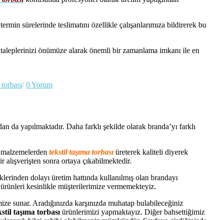
rmin sürelerinde teslimatını özellikle çalışanlarımıza bildirerek bu
e taleplerinizi önümüze alarak önemli bir zamanlama imkanı ile en
l torbası
/
0 Yorum
an da yapılmaktadır. Daha farklı şekilde olarak branda’yı farklı
ik malzemelerden
tekstil taşıma torbası
üreterek kaliteli diyerek
r alışverişten sonra ortaya çıkabilmektedir.
klerinden dolayı üretim hattında kullanılmış olan brandayı
 ürünleri kesinlikle müşterilerimize vermemekteyiz.
rimize sunar. Aradığınızda karşınızda muhatap bulabileceğiniz
kstil taşıma torbası
ürünlerimizi yapmaktayız. Diğer bahsettiğimiz