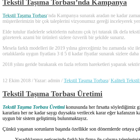
Tekstil Taşıma Torbası’nda Kampanya
Tekstil Taşıma Torbası
‘nda Kampanya sunarak aradan ne kadar zaman geç
müşterilerimizin bir çok taleplerini vizyonumuz gereği inceleyerek yen
Elde tutulur ifadelerle sektörlerin nabzını çok iyi tutarak ilk defa te
gözeterek azami bir ürünleri sizlere özverili bir şekilde sunarız.
Mesela farklı modelleri ile 2019 yılına gireceğimiz bu zamanda söz ile d
ortalıklarda uygun fiyatlara 3 tl 5 tl kadar fiyatlar sunarak sizlere dah
2018 yılını geride bırakarak en fazla reform hareketleri yaparak sektörü
12 Ekim 2018
/
Yazar: admin
/
Tekstil Taşıma Torbası
/
Kaliteli Teksti
Tekstil Taşıma Torbası Üretimi
Tekstil Taşıma Torbası Üretimi
konusunda her fırsatta söylediğimiz gi
kararlara her ne kadar saygı duysakta verilecek karar eğer kafanızın k
uygun bir sistem geliştirmiş bulunmaktayız.
Çünkü yaşanan sorunların başında özellikle son dönemlerde ortaya çıkan
Yaşadıklarınız neticesinde farklı bir firma ile çalışma talepleri