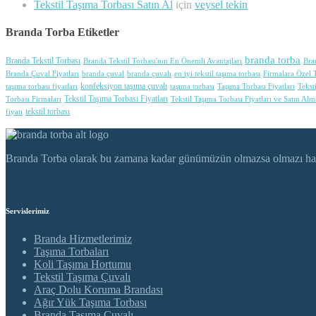
Tekstil Taşıma Torbası Satın Al
için
veysel tekin
Branda Torba Etiketler
branda torba
Branda Tekstil Torbası
Branda Tekstil Torbası'nın En Önemli Avantajları
Bra
Branda Çuval Fiyatları
branda çuval
branda çuvalı
en iyi tekstil taşıma torbası
Firmalara Özel T
konfeksiyon taşıma çuvalı
taşıma torbası fiyatları
taşıma torbası
Taşıma Torbası Fiyatları
Tekst
Tekstil Taşıma Torbası Fiyatları
Torbası Firmaları
Tekstil Taşıma Torbası Fiyatları ve Satın Alm
tekstil torbası
fiyatı
Branda Torba olarak bu zamana kadar günümüzün olmazsa olmazı haline 
Servislerimiz
Branda Hizmetlerimiz
Taşıma Torbaları
Koli Taşıma Hortumu
Tekstil Taşıma Çuvalı
Araç Dolu Koruma Brandası
Ağır Yük Taşıma Torbası
Branda Taşıma Çuvalı