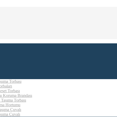
aşıma Torbası
rbaları
eset Torbası
u Koruma Brandası
 Taşıma Torbası
ıma Hortumu
aşıma Çuvalı
aşıma Çuvalı