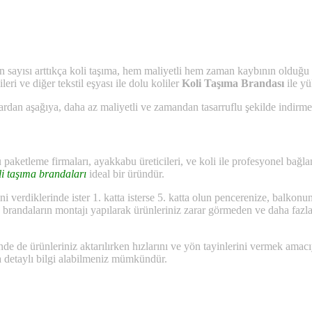
n sayısı arttıkça koli taşıma, hem maliyetli hem zaman kaybının olduğu he
eri ve diğer tekstil eşyası ile dolu koliler
Koli Taşıma Brandası
ile yü
lardan aşağıya, daha az maliyetli ve zamandan tasarruflu şekilde indirme
tü paketleme firmaları, ayakkabu üreticileri, ve koli ile profesyonel bağ
li taşıma brandaları
ideal bir üründür.
ini verdiklerinde ister 1. katta isterse 5. katta olun pencerenize, ba
e brandaların montajı yapılarak ürünleriniz zarar görmeden ve daha fazla 
sinde de ürünleriniz aktarılırken hızlarını ve yön tayinlerini vermek am
a detaylı bilgi alabilmeniz mümkündür.