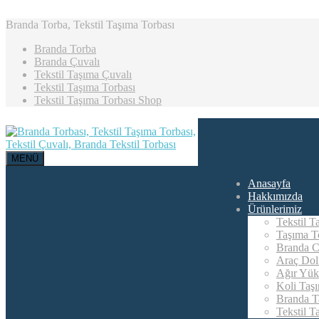
Branda Torba, Tekstil Taşıma Torbası
Branda Torba
Branda Çuvalı
Tekstil Taşıma Çuvalı
Tekstil Taşıma Torbası
Tekstil Taşıma Torbası Shop
MENÜ
Anasayfa
Hakkımızda
Ürünlerimiz
Tekstil T
Taşıma To
Branda C
Araç Dol
Ağır Yük
Koli Taş
Branda T
Tekstil T