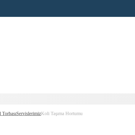
l Torbası
Servislerimiz
Koli Taşıma Hortumu