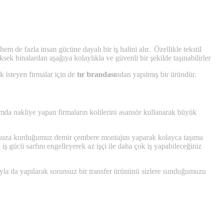
m de fazla insan gücüne dayalı bir iş halini alır. Özellikle tekstil
ksek binalardan aşağıya kolaylıkla ve güvenli bir şekilde taşınabilirler
k isteyen firmalar için de
tır brandası
ndan yapılmış bir üründür.
lamda nakliye yapan firmaların kolilerini asansör kullanarak büyük
lkonunuza kurduğumuz demir çembere montajını yaparak kolayca taşıma
iş gücü sarfını engelleyerek az işçi ile daha çok iş yapabileceğiniz
acıyla da yapılarak sorunsuz bir transfer ürününü sizlere sunduğumuzu