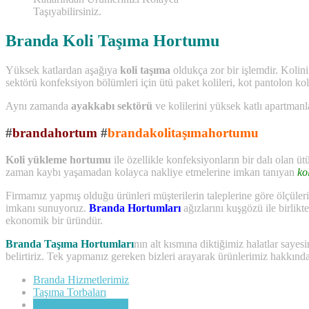
Taşıyabilirsiniz.
Branda Koli Taşıma Hortumu
Yüksek katlardan aşağıya
koli taşıma
oldukça zor bir işlemdir. Kolini
sektörü konfeksiyon bölümleri için ütü paket kolileri, kot pantolon kolil
Aynı zamanda
ayakkabı sektörü
ve kolilerini yüksek katlı apartman
#
brandahortum
#
brandakolitaşımahortumu
Koli yükleme hortumu
ile özellikle konfeksiyonların bir dalı olan ü
zaman kaybı yaşamadan kolayca nakliye etmelerine imkan tanıyan
ko
Firmamız yapmış olduğu ürünleri müşterilerin taleplerine göre ölçüler
imkanı sunuyoruz.
Branda Hortumları
ağızlarını kuşgözü ile birlikt
ekonomik bir üründür.
Branda Taşıma Hortumları
nın alt kısmına diktiğimiz halatlar saye
belirtiriz. Tek yapmanız gereken bizleri arayarak ürünlerimiz hakkınd
Branda Hizmetlerimiz
Taşıma Torbaları
Koli Taşıma Hortumu