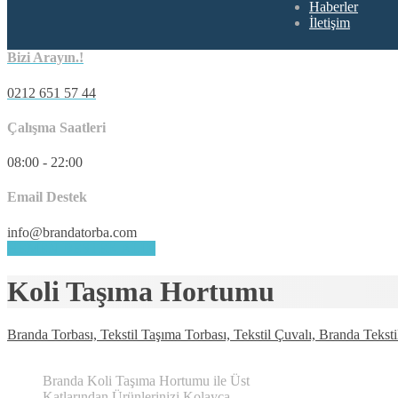
Haberler
İletişim
Bizi Arayın.!
0212 651 57 44
Çalışma Saatleri
08:00 - 22:00
Email Destek
info@brandatorba.com
HEMEN DESTEK ALIN
Koli Taşıma Hortumu
Branda Torbası, Tekstil Taşıma Torbası, Tekstil Çuvalı, Branda Teksti
Branda Koli Taşıma Hortumu ile Üst
Katlarından Ürünlerinizi Kolayca