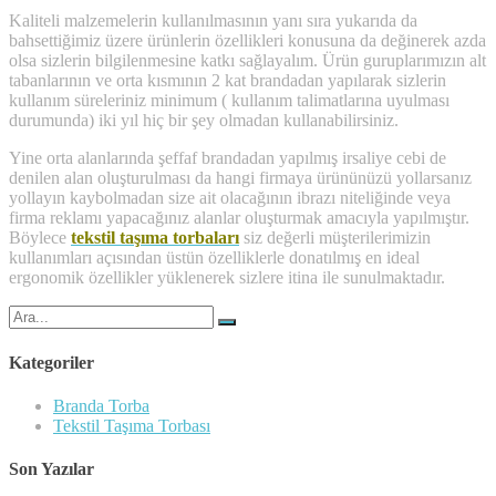
Kaliteli malzemelerin kullanılmasının yanı sıra yukarıda da
bahsettiğimiz üzere ürünlerin özellikleri konusuna da değinerek azda
olsa sizlerin bilgilenmesine katkı sağlayalım. Ürün guruplarımızın alt
tabanlarının ve orta kısmının 2 kat brandadan yapılarak sizlerin
kullanım süreleriniz minimum ( kullanım talimatlarına uyulması
durumunda) iki yıl hiç bir şey olmadan kullanabilirsiniz.
Yine orta alanlarında şeffaf brandadan yapılmış irsaliye cebi de
denilen alan oluşturulması da hangi firmaya ürününüzü yollarsanız
yollayın kaybolmadan size ait olacağının ibrazı niteliğinde veya
firma reklamı yapacağınız alanlar oluşturmak amacıyla yapılmıştır.
Böylece
tekstil taşıma torbaları
siz değerli müşterilerimizin
kullanımları açısından üstün özelliklerle donatılmış en ideal
ergonomik özellikler yüklenerek sizlere itina ile sunulmaktadır.
Şunu
ara:
Kategoriler
Branda Torba
Tekstil Taşıma Torbası
Son Yazılar