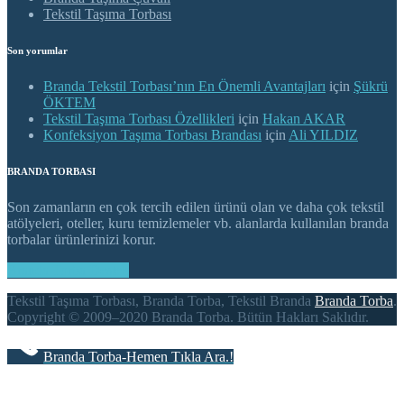
Tekstil Taşıma Torbası
Son yorumlar
Branda Tekstil Torbası’nın En Önemli Avantajları
için
Şükrü
ÖKTEM
Tekstil Taşıma Torbası Özellikleri
için
Hakan AKAR
Konfeksiyon Taşıma Torbası Brandası
için
Ali YILDIZ
BRANDA TORBASI
Son zamanların en çok tercih edilen ürünü olan ve daha çok tekstil
atölyeleri, oteller, kuru temizlemeler vb. alanlarda kullanılan branda
torbalar ürünlerinizi korur.
Branda Torba Destek
Tekstil Taşıma Torbası, Branda Torba, Tekstil Branda
Branda Torba
.
Copyright © 2009–2020 Branda Torba. Bütün Hakları Saklıdır.
Branda Torba-Hemen Tıkla Ara.!