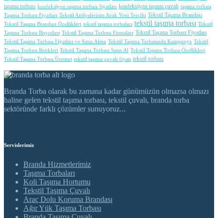
taşıma torbası
konfeksiyon taşıma çuvalı
konfeksiyon taşıma torbası fiyatları
taşıma torbası
Tekstil Taşıma Brandası
Taşıma Torbası Fiyatları
Tekstil Atölyelerinin Artık Yeni Tercihi
tekstil taşıma torbası
Tekstil Taşıma Brandası Özellikleri
tekstil taşıma torbaları
Tekstil
Tekstil Taşıma Torbası Fiyatları
Taşıma Torbası Boyutları
Tekstil Taşıma Torbası Firmaları
Tekstil Taşıma Torbası Fiyatları ve Satın Alma
Tekstil Taşıma Torbasında Kampanya
Tekstil
Taşıma Torbası Renkleri
Tekstil Taşıma Torbası Satın Al
Tekstil Taşıma Torbası Özellikleri
tekstil torbası
Tekstil Taşıma Torbası Üretimi
tekstil taşıma çuvalı fiyatı
Branda Torba olarak bu zamana kadar günümüzün olmazsa olmazı
haline gelen tekstil taşıma torbası, tekstil çuvalı, branda torba
sektöründe farklı çözümler sunuyoruz...
Servislerimiz
Branda Hizmetlerimiz
Taşıma Torbaları
Koli Taşıma Hortumu
Tekstil Taşıma Çuvalı
Araç Dolu Koruma Brandası
Ağır Yük Taşıma Torbası
Branda Taşıma Çuvalı