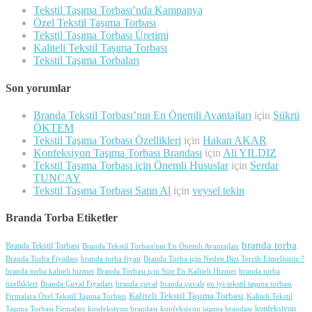
Tekstil Taşıma Torbası’nda Kampanya
Özel Tekstil Taşıma Torbası
Tekstil Taşıma Torbası Üretimi
Kaliteli Tekstil Taşıma Torbası
Tekstil Taşıma Torbaları
Son yorumlar
Branda Tekstil Torbası’nın En Önemli Avantajları
için
Şükrü
ÖKTEM
Tekstil Taşıma Torbası Özellikleri
için
Hakan AKAR
Konfeksiyon Taşıma Torbası Brandası
için
Ali YILDIZ
Tekstil Taşıma Torbası için Önemli Hususlar
için
Serdar
TUNCAY
Tekstil Taşıma Torbası Satın Al
için
veysel tekin
Branda Torba Etiketler
branda torba
Branda Tekstil Torbası
Branda Tekstil Torbası'nın En Önemli Avantajları
Branda Torba Fiyatları
branda torba fiyatı
Branda Torba için Neden Bizi Tercih Etmelisiniz ?
branda torba kaliteli hizmet
Branda Torbası için Size En Kaliteli Hizmet
branda torba
özellikleri
Branda Çuval Fiyatları
branda çuval
branda çuvalı
en iyi tekstil taşıma torbası
Kaliteli Tekstil Taşıma Torbası
Firmalara Özel Tekstil Taşıma Torbası
Kaliteli Tekstil
konfeksiyon
Taşıma Torbası Firmaları
konfeksiyon brandası
konfeksiyon taşıma brandası