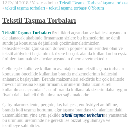
12 Eylül 2018
/
Yazar: admin
/
Tekstil Taşıma Torbası
/
taşıma torbası
•
tekstil taşıma torbaları
•
tekstil taşıma torbası
/
0 Yorum
Tekstil Taşıma Torbaları
Tekstil Taşıma Torbaları
özellikleri açısından ve kalitesi açısından
ele alanacak akabinde firmamızın sizlere bu hizmetlerini ne denli
sunduğu konusuna değinilerek çözümlemelerimizden
bahsedilecektir. Çünkü son dönemin popüler ürünlerinden olan ve
tekstil atölyeleri başta olmak üzere bir çok alanda kullanılan bu eşsiz
ürünleri tanımak siz alıcılar açısından önem arzetmektedir.
Gelin eşsiz kalite ve kullanım avantajı sunan tekstil taşıma torbaları
konusunu öncelikle kullanılan branda malzemelerinin kalitesini
anlatarak başlayalım. Branda malzemeleri sektörde bir çok kalitede
mevcut olmasına karşın firmamız ürünlerin daha uzun süreli
kullanılması açısından 1. sınıf branda kullanarak sizlerin daha uygun
fiyatlı daha kaliteli ürün almanızı sağlamaktadır.
Çalışanlarımız tente, pergole, kış bahçesi, endüstriyel arabölme,
branda koli taşıma hortumu, ağır taşıma brandası vb. alanlarındaki
uzmanlıklarını yine aynı şekilde
tekstil taşıma torbaları
na yansıtarak
bu ürününü üretiminde ne gerekli ise bizzat uygulamaya ve
tecrübeye sahiptirler.