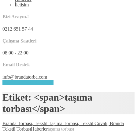
İletişim
Bizi Arayın.!
0212 651 57 44
Çalışma Saatleri
08:00 - 22:00
Email Destek
info@brandatorba.com
HEMEN DESTEK ALIN
Etiket: <span>taşıma
torbası</span>
Branda Torbası, Tekstil Taşıma Torbası, Tekstil Çuvalı, Branda
Tekstil Torbası
Haberler
taşıma torbası