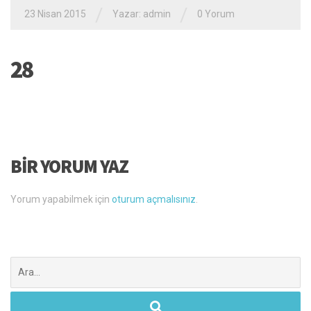
/
/
23 Nisan 2015
Yazar: admin
0 Yorum
28
BIR YORUM YAZ
Yorum yapabilmek için
oturum açmalısınız
.
Şunu
ara: