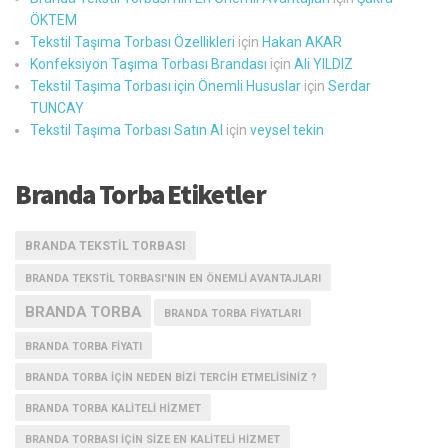
ÖKTEM
Tekstil Taşıma Torbası Özellikleri
için
Hakan AKAR
Konfeksiyon Taşıma Torbası Brandası
için
Ali YILDIZ
Tekstil Taşıma Torbası için Önemli Hususlar
için
Serdar
TUNCAY
Tekstil Taşıma Torbası Satın Al
için
veysel tekin
Branda Torba Etiketler
BRANDA TEKSTIL TORBASI
BRANDA TEKSTIL TORBASI'NIN EN ÖNEMLI AVANTAJLARI
BRANDA TORBA
BRANDA TORBA FIYATLARI
BRANDA TORBA FIYATI
BRANDA TORBA IÇIN NEDEN BIZI TERCIH ETMELISINIZ ?
BRANDA TORBA KALITELI HIZMET
BRANDA TORBASI IÇIN SIZE EN KALITELI HIZMET