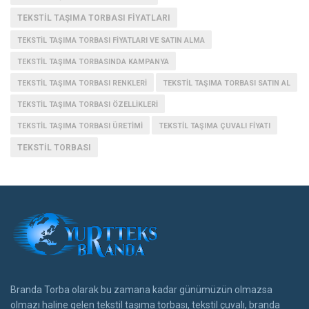
TEKSTIL TAŞIMA TORBASI FIYATLARI
TEKSTIL TAŞIMA TORBASI FIYATLARI VE SATIN ALMA
TEKSTIL TAŞIMA TORBASINDA KAMPANYA
TEKSTIL TAŞIMA TORBASI RENKLERI
TEKSTIL TAŞIMA TORBASI SATIN AL
TEKSTIL TAŞIMA TORBASI ÖZELLIKLERI
TEKSTIL TAŞIMA TORBASI ÜRETIMI
TEKSTIL TAŞIMA ÇUVALI FIYATI
TEKSTIL TORBASI
Branda Torba olarak bu zamana kadar günümüzün olmazsa
olmazı haline gelen tekstil taşıma torbası, tekstil çuvalı, branda