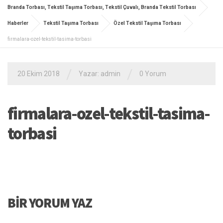
Branda Torbası, Tekstil Taşıma Torbası, Tekstil Çuvalı, Branda Tekstil Torbası
Haberler
Tekstil Taşıma Torbası
Özel Tekstil Taşıma Torbası
firmalara-ozel-tekstil-tasima-torbasi
/
/
20 Ekim 2018
Yazar: admin
0 Yorum
firmalara-ozel-tekstil-tasima-
torbasi
BIR YORUM YAZ