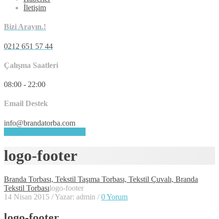
İletişim
Bizi Arayın.!
0212 651 57 44
Çalışma Saatleri
08:00 - 22:00
Email Destek
info@brandatorba.com
HEMEN DESTEK ALIN
logo-footer
Branda Torbası, Tekstil Taşıma Torbası, Tekstil Çuvalı, Branda
Tekstil Torbası
logo-footer
14 Nisan 2015
/
Yazar: admin
/
0 Yorum
logo-footer