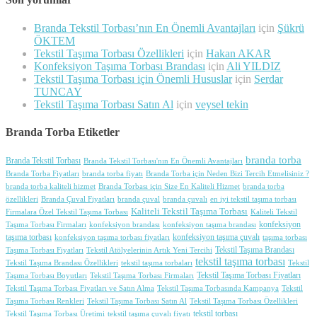
Branda Tekstil Torbası’nın En Önemli Avantajları
için
Şükrü
ÖKTEM
Tekstil Taşıma Torbası Özellikleri
için
Hakan AKAR
Konfeksiyon Taşıma Torbası Brandası
için
Ali YILDIZ
Tekstil Taşıma Torbası için Önemli Hususlar
için
Serdar
TUNCAY
Tekstil Taşıma Torbası Satın Al
için
veysel tekin
Branda Torba Etiketler
branda torba
Branda Tekstil Torbası
Branda Tekstil Torbası'nın En Önemli Avantajları
Branda Torba Fiyatları
branda torba fiyatı
Branda Torba için Neden Bizi Tercih Etmelisiniz ?
branda torba kaliteli hizmet
Branda Torbası için Size En Kaliteli Hizmet
branda torba
özellikleri
Branda Çuval Fiyatları
branda çuval
branda çuvalı
en iyi tekstil taşıma torbası
Kaliteli Tekstil Taşıma Torbası
Firmalara Özel Tekstil Taşıma Torbası
Kaliteli Tekstil
konfeksiyon
Taşıma Torbası Firmaları
konfeksiyon brandası
konfeksiyon taşıma brandası
taşıma torbası
konfeksiyon taşıma çuvalı
konfeksiyon taşıma torbası fiyatları
taşıma torbası
Tekstil Taşıma Brandası
Taşıma Torbası Fiyatları
Tekstil Atölyelerinin Artık Yeni Tercihi
tekstil taşıma torbası
Tekstil Taşıma Brandası Özellikleri
tekstil taşıma torbaları
Tekstil
Tekstil Taşıma Torbası Fiyatları
Taşıma Torbası Boyutları
Tekstil Taşıma Torbası Firmaları
Tekstil Taşıma Torbası Fiyatları ve Satın Alma
Tekstil Taşıma Torbasında Kampanya
Tekstil
Taşıma Torbası Renkleri
Tekstil Taşıma Torbası Satın Al
Tekstil Taşıma Torbası Özellikleri
tekstil torbası
Tekstil Taşıma Torbası Üretimi
tekstil taşıma çuvalı fiyatı