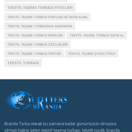
TEKSTIL TAŞIMA TORBASI FIYATLARI
TEKSTIL TAŞIMA TORBASI FIYATLARI VE SATIN ALMA
TEKSTIL TAŞIMA TORBASINDA KAMPANYA
TEKSTIL TAŞIMA TORBASI RENKLERI
TEKSTIL TAŞIMA TORBASI SATIN AL
TEKSTIL TAŞIMA TORBASI ÖZELLIKLERI
TEKSTIL TAŞIMA TORBASI ÜRETIMI
TEKSTIL TAŞIMA ÇUVALI FIYATI
TEKSTIL TORBASI
Branda Torba olarak bu zamana kadar günümüzün olmazsa
olmazı haline gelen tekstil taşıma torbası, tekstil çuvalı, branda