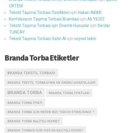
ÖKTEM
Tekstil Taşıma Torbası Özellikleri
için
Hakan AKAR
Konfeksiyon Taşıma Torbası Brandası
için
Ali YILDIZ
Tekstil Taşıma Torbası için Önemli Hususlar
için
Serdar
TUNCAY
Tekstil Taşıma Torbası Satın Al
için
veysel tekin
Branda Torba Etiketler
BRANDA TEKSTIL TORBASI
BRANDA TEKSTIL TORBASI'NIN EN ÖNEMLI AVANTAJLARI
BRANDA TORBA
BRANDA TORBA FIYATLARI
BRANDA TORBA FIYATI
BRANDA TORBA IÇIN NEDEN BIZI TERCIH ETMELISINIZ ?
BRANDA TORBA KALITELI HIZMET
BRANDA TORBASI IÇIN SIZE EN KALITELI HIZMET