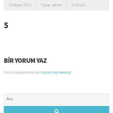
/
/
23 Nisan 2015
Yazar: admin
0 Yorum
5
BIR YORUM YAZ
Yorum yapabilmek için
oturum açmalısınız
.
Şunu
ara: