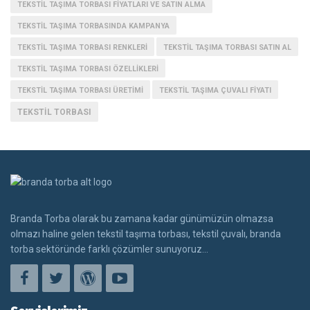
TEKSTIL TAŞIMA TORBASI FIYATLARI VE SATIN ALMA
TEKSTIL TAŞIMA TORBASINDA KAMPANYA
TEKSTIL TAŞIMA TORBASI RENKLERI
TEKSTIL TAŞIMA TORBASI SATIN AL
TEKSTIL TAŞIMA TORBASI ÖZELLIKLERI
TEKSTIL TAŞIMA TORBASI ÜRETIMI
TEKSTIL TAŞIMA ÇUVALI FIYATI
TEKSTIL TORBASI
Branda Torba olarak bu zamana kadar günümüzün olmazsa
olmazı haline gelen tekstil taşıma torbası, tekstil çuvalı, branda
torba sektöründe farklı çözümler sunuyoruz...