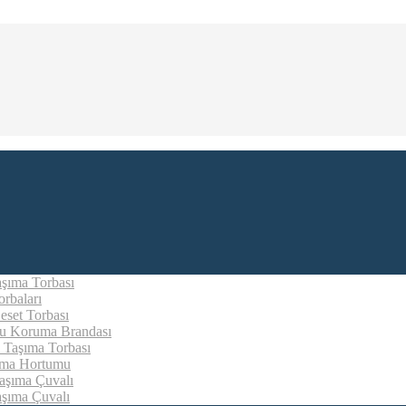
aşıma Torbası
rbaları
eset Torbası
u Koruma Brandası
 Taşıma Torbası
ıma Hortumu
aşıma Çuvalı
aşıma Çuvalı