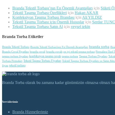
Branda Tekstil Torbası’nın En Önemli Avantajları
için
Şükrü 
Tekstil Taşıma Torbası Özellikleri
için
Hakan AKAR
Konfeksiyon Taşıma Torbası Brandası
için
Ali YILDIZ
Tekstil Taşıma Torbası için Önemli Hususlar
için
Serdar TUN
Tekstil Taşıma Torbası Satın Al
için
veysel tekin
Branda Torba Etiketler
branda torba
Branda Tekstil Torbası
Branda Tekstil Torbası'nın En Önemli Avantajları
Bra
Branda Çuval Fiyatları
branda çuval
branda çuvalı
en iyi tekstil taşıma torbası
Firmalara Özel T
konfeksiyon taşıma çuvalı
taşıma torbası fiyatları
taşıma torbası
Taşıma Torbası Fiyatları
Tekst
Tekstil Taşıma Torbası Fiyatları
Torbası Firmaları
Tekstil Taşıma Torbası Fiyatları ve Satın Alm
tekstil torbası
fiyatı
Branda Torba olarak bu zamana kadar günümüzün olmazsa olmazı haline 
Servislerimiz
Branda Hizmetlerimiz