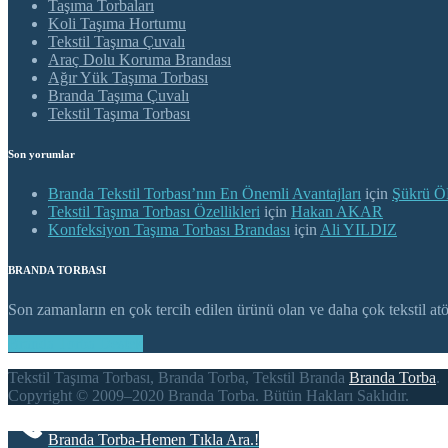
Taşıma Torbaları
Koli Taşıma Hortumu
Tekstil Taşıma Çuvalı
Araç Dolu Koruma Brandası
Ağır Yük Taşıma Torbası
Branda Taşıma Çuvalı
Tekstil Taşıma Torbası
Son yorumlar
Branda Tekstil Torbası’nın En Önemli Avantajları
için
Şükrü 
Tekstil Taşıma Torbası Özellikleri
için
Hakan AKAR
Konfeksiyon Taşıma Torbası Brandası
için
Ali YILDIZ
BRANDA TORBASI
Son zamanların en çok tercih edilen ürünü olan ve daha çok tekstil atöly
Branda Torba Destek
Tekstil Taşıma Torbası, Branda Torba, Tekstil Branda
Branda Torba
.
Copyright © 2009–2020 Branda Torba. Bütün Hakları Saklıdır.
Branda Torba-Hemen Tıkla Ara.!