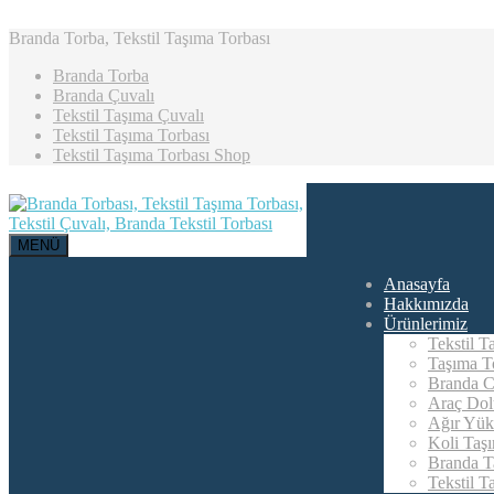
Branda Torba, Tekstil Taşıma Torbası
Branda Torba
Branda Çuvalı
Tekstil Taşıma Çuvalı
Tekstil Taşıma Torbası
Tekstil Taşıma Torbası Shop
MENÜ
Anasayfa
Hakkımızda
Ürünlerimiz
Tekstil T
Taşıma To
Branda C
Araç Dol
Ağır Yük
Koli Taş
Branda T
Tekstil T