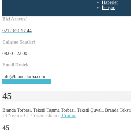
Haberler
İletişim
Bizi Arayın.!
0212 651 57 44
Çalışma Saatleri
08:00 - 22:00
Email Destek
info@brandatorba.com
HEMEN DESTEK ALIN
45
Branda Torbası, Tekstil Taşıma Torbası, Tekstil Çuvalı, Branda Teksti
23 Nisan 2015
/
Yazar: admin
/
0 Yorum
45