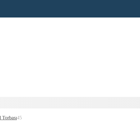
l Torbası
45