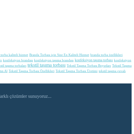
torba kaliteli hizmet
Branda Torbası için Size En Kaliteli Hizmet
branda torba özellikleri
konfeksiyon taşıma torbası
rı
konfeksiyon brandası
konfeksiyon taşıma brandası
konfeksiyon
tekstil taşıma torbası
stil taşıma torbaları
Tekstil Taşıma Torbası Boyutları
Tekstil Taşıma
tın Al
Tekstil Taşıma Torbası Özellikleri
Tekstil Taşıma Torbası Üretimi
tekstil taşıma çuvalı
arklı çözümler sunuyoruz...