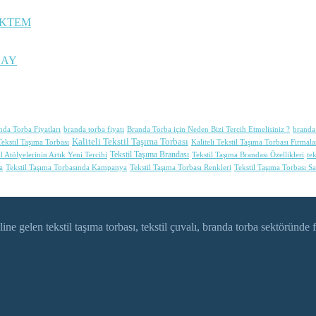
ÖKTEM
CAY
nda Torba Fiyatları
branda torba fiyatı
Branda Torba için Neden Bizi Tercih Etmelisiniz ?
branda 
Kaliteli Tekstil Taşıma Torbası
ekstil Taşıma Torbası
Kaliteli Tekstil Taşıma Torbası Firmala
Tekstil Taşıma Brandası
il Atölyelerinin Artık Yeni Tercihi
Tekstil Taşıma Brandası Özellikleri
tek
a
Tekstil Taşıma Torbasında Kampanya
Tekstil Taşıma Torbası Renkleri
Tekstil Taşıma Torbası Sa
gelen tekstil taşıma torbası, tekstil çuvalı, branda torba sektöründe f