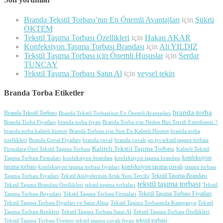
Branda Tekstil Torbası’nın En Önemli Avantajları
için
Şükrü
ÖKTEM
Tekstil Taşıma Torbası Özellikleri
için
Hakan AKAR
Konfeksiyon Taşıma Torbası Brandası
için
Ali YILDIZ
Tekstil Taşıma Torbası için Önemli Hususlar
için
Serdar
TUNCAY
Tekstil Taşıma Torbası Satın Al
için
veysel tekin
Branda Torba Etiketler
branda torba
Branda Tekstil Torbası
Branda Tekstil Torbası'nın En Önemli Avantajları
Branda Torba Fiyatları
branda torba fiyatı
Branda Torba için Neden Bizi Tercih Etmelisiniz ?
branda torba kaliteli hizmet
Branda Torbası için Size En Kaliteli Hizmet
branda torba
özellikleri
Branda Çuval Fiyatları
branda çuval
branda çuvalı
en iyi tekstil taşıma torbası
Kaliteli Tekstil Taşıma Torbası
Firmalara Özel Tekstil Taşıma Torbası
Kaliteli Tekstil
konfeksiyon
Taşıma Torbası Firmaları
konfeksiyon brandası
konfeksiyon taşıma brandası
taşıma torbası
konfeksiyon taşıma çuvalı
konfeksiyon taşıma torbası fiyatları
taşıma torbası
Tekstil Taşıma Brandası
Taşıma Torbası Fiyatları
Tekstil Atölyelerinin Artık Yeni Tercihi
tekstil taşıma torbası
Tekstil Taşıma Brandası Özellikleri
tekstil taşıma torbaları
Tekstil
Tekstil Taşıma Torbası Fiyatları
Taşıma Torbası Boyutları
Tekstil Taşıma Torbası Firmaları
Tekstil Taşıma Torbası Fiyatları ve Satın Alma
Tekstil Taşıma Torbasında Kampanya
Tekstil
Taşıma Torbası Renkleri
Tekstil Taşıma Torbası Satın Al
Tekstil Taşıma Torbası Özellikleri
tekstil torbası
Tekstil Taşıma Torbası Üretimi
tekstil taşıma çuvalı fiyatı