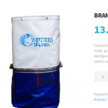
BRAN
13
Ürünlerim
renkli, gr
dilediğin
kaliteli 
Branda
Tekstil
Torbası
adet
Kategoril
Branda T