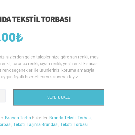
DA TEKSTIL TORBASI
.00
₺
izi sizlerden gelen taleplerinize göre sarı renkli, mavi
i renkli, turuncu renkli, siyah renkli, yeşil renkli kısacası
iz renk seçenekleri ile ürünlerinizi koruma amacıyla
ve uygun fiyatlı hizmetlerimizi sunmaktayız.
SEPETE EKLE
er:
Branda Torba
Etiketler:
Branda Tekstil Torbası
,
orbası
,
Tekstil Taşıma Brandası
,
Tekstil Torbası