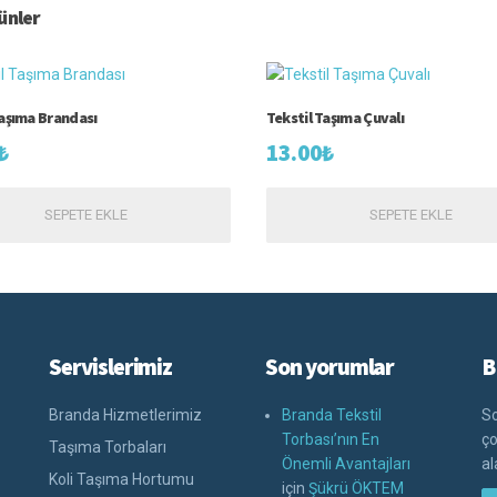
rünler
Taşıma Brandası
Tekstil Taşıma Çuvalı
₺
13.00
₺
SEPETE EKLE
SEPETE EKLE
Servislerimiz
Son yorumlar
B
Branda Hizmetlerimiz
Branda Tekstil
So
Torbası’nın En
ço
Taşıma Torbaları
Önemli Avantajları
al
Koli Taşıma Hortumu
için
Şükrü ÖKTEM