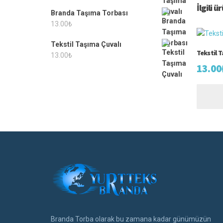
İlgili ü
Branda Taşıma Torbası
13.00
₺
Tekstil Taşıma Çuvalı
Tekstil 
13.00
₺
13.00
Branda Torba olarak bu zamana kadar günümüzün