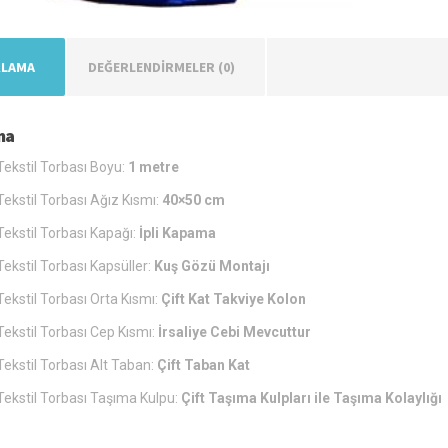
KLAMA
DEĞERLENDIRMELER (0)
ma
ekstil Torbası Boyu:
1 metre
ekstil Torbası Ağız Kısmı:
40×50 cm
ekstil Torbası Kapağı:
İpli Kapama
ekstil Torbası Kapsüller:
Kuş Gözü Montajı
ekstil Torbası Orta Kısmı:
Çift Kat Takviye Kolon
ekstil Torbası Cep Kısmı:
İrsaliye Cebi Mevcuttur
ekstil Torbası Alt Taban:
Çift Taban Kat
ekstil Torbası Taşıma Kulpu:
Çift Taşıma Kulpları ile Taşıma Kolaylığı