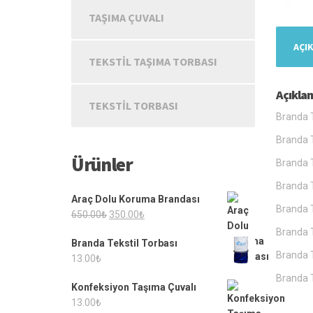
TAŞIMA ÇUVALI
AÇI
TEKSTIL TAŞIMA TORBASI
Açıkla
TEKSTIL TORBASI
Branda T
Branda T
Ürünler
Branda T
Branda T
Araç Dolu Koruma Brandası
Branda T
Orijinal
Şu
650.00
₺
350.00
₺
fiyat:
andaki
Branda T
Branda Tekstil Torbası
650.00₺.
fiyat:
Branda T
13.00
₺
350.00₺.
Branda T
Konfeksiyon Taşıma Çuvalı
13.00
₺