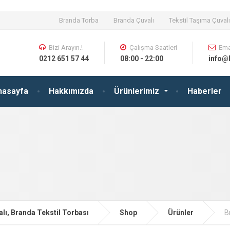
Branda Torba
Branda Çuvalı
Tekstil Taşıma Çuvalı
Bizi Arayın.!
Çalışma Saatleri
Ema
0212 651 57 44
08:00 - 22:00
info@
nasayfa
Hakkımızda
Ürünlerimiz
Haberler
lı, Branda Tekstil Torbası
Shop
Ürünler
B