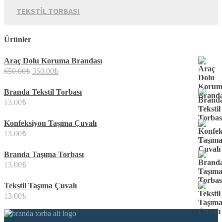
TEKSTIL TORBASI
Ürünler
Araç Dolu Koruma Brandası
Orijinal
Şu
650.00
₺
350.00
₺
fiyat:
andaki
fiyat:
650.00₺.
Branda Tekstil Torbası
350.00₺.
13.00
₺
Konfeksiyon Taşıma Çuvalı
13.00
₺
Branda Taşıma Torbası
13.00
₺
Tekstil Taşıma Çuvalı
13.00
₺