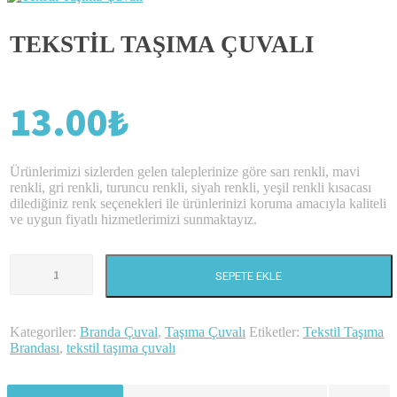
TEKSTIL TAŞIMA ÇUVALI
13.00
₺
Ürünlerimizi sizlerden gelen taleplerinize göre sarı renkli, mavi
renkli, gri renkli, turuncu renkli, siyah renkli, yeşil renkli kısacası
dilediğiniz renk seçenekleri ile ürünlerinizi koruma amacıyla kaliteli
ve uygun fiyatlı hizmetlerimizi sunmaktayız.
Tekstil
Taşıma
SEPETE EKLE
Çuvalı
adet
Kategoriler:
Branda Çuval
,
Taşıma Çuvalı
Etiketler:
Tekstil Taşıma
Brandası
,
tekstil taşıma çuvalı