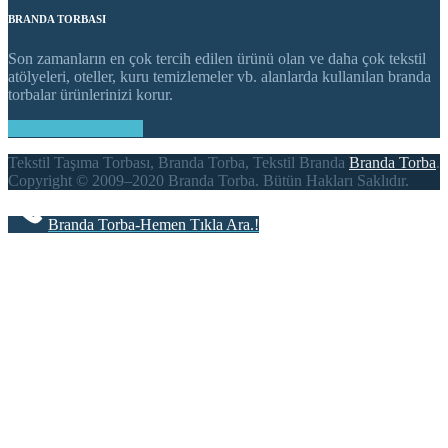
BRANDA TORBASI
Son zamanların en çok tercih edilen ürünü olan ve daha çok tekstil
atölyeleri, oteller, kuru temizlemeler vb. alanlarda kullanılan branda
torbalar ürünlerinizi korur.
Branda Torba Destek
Tekstil Taşıma Torbası, Branda Torba, Tekstil Branda
Branda Torba
.
Copyright © 2009–2020 Branda Torba. Bütün Hakları Saklıdır.
Branda Torba-Hemen Tıkla Ara.!