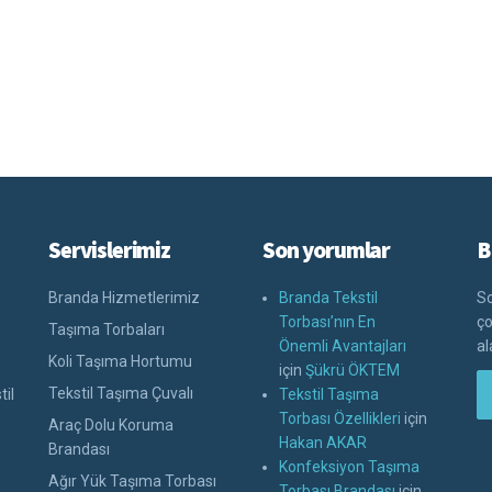
Servislerimiz
Son yorumlar
B
Branda Hizmetlerimiz
Branda Tekstil
So
Torbası’nın En
ço
Taşıma Torbaları
Önemli Avantajları
al
Koli Taşıma Hortumu
için
Şükrü ÖKTEM
Tekstil Taşıma Çuvalı
til
Tekstil Taşıma
Torbası Özellikleri
için
Araç Dolu Koruma
Hakan AKAR
Brandası
Konfeksiyon Taşıma
Ağır Yük Taşıma Torbası
Torbası Brandası
için