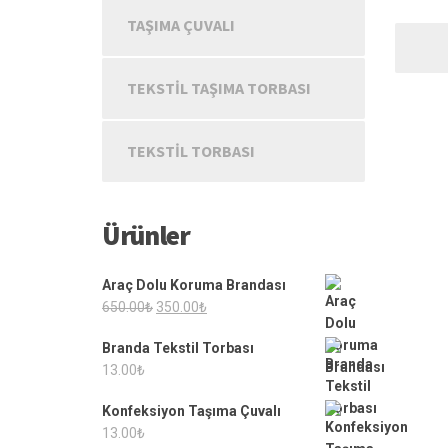
TAŞIMA ÇUVALI
TEKSTIL TAŞIMA TORBASI
TEKSTIL TORBASI
Ürünler
Araç Dolu Koruma Brandası
Orijinal
Şu
650.00
₺
350.00
₺
fiyat:
andaki
Branda Tekstil Torbası
650.00₺.
fiyat:
13.00
₺
350.00₺.
Konfeksiyon Taşıma Çuvalı
13.00
₺