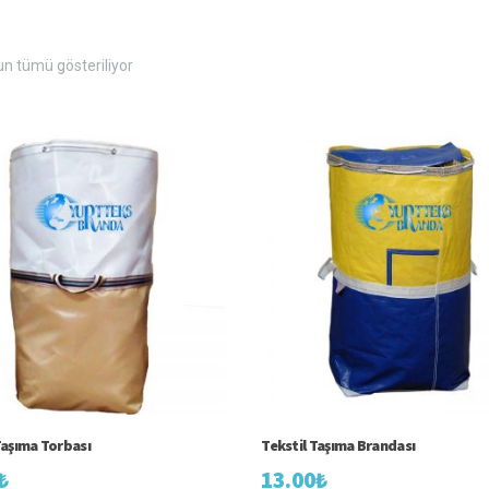
En
n tümü gösteriliyor
yeniye
göre
sıralandı
aşıma Torbası
Tekstil Taşıma Brandası
₺
13.00
₺