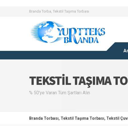
Branda Torba, Tekstil Taşıma Torbası
A
TEKSTIL TAŞIMA T
% 50'ye Varan Tüm Şartları Alın
Branda Torbası, Tekstil Taşıma Torbası, Tekstil Çuva