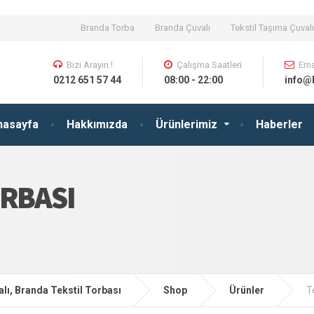
Branda Torba
Branda Çuvalı
Tekstil Taşıma Çuvalı
Bizi Arayın.!
Çalışma Saatleri
Ema
0212 651 57 44
08:00 - 22:00
info@
nasayfa
Hakkımızda
Ürünlerimiz
Haberler
ORBASI
lı, Branda Tekstil Torbası
Shop
Ürünler
T