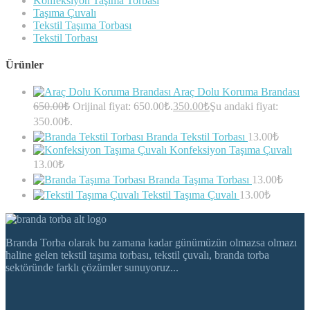
Konfeksiyon Taşıma Torbası
Taşıma Çuvalı
Tekstil Taşıma Torbası
Tekstil Torbası
Ürünler
Araç Dolu Koruma Brandası
650.00
₺
Orijinal fiyat: 650.00₺.
350.00
₺
Şu andaki fiyat:
350.00₺.
Branda Tekstil Torbası
13.00
₺
Konfeksiyon Taşıma Çuvalı
13.00
₺
Branda Taşıma Torbası
13.00
₺
Tekstil Taşıma Çuvalı
13.00
₺
Branda Torba olarak bu zamana kadar günümüzün olmazsa olmazı
haline gelen tekstil taşıma torbası, tekstil çuvalı, branda torba
sektöründe farklı çözümler sunuyoruz...