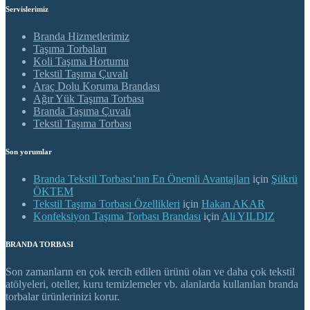
Servislerimiz
Branda Hizmetlerimiz
Taşıma Torbaları
Koli Taşıma Hortumu
Tekstil Taşıma Çuvalı
Araç Dolu Koruma Brandası
Ağır Yük Taşıma Torbası
Branda Taşıma Çuvalı
Tekstil Taşıma Torbası
Son yorumlar
Branda Tekstil Torbası’nın En Önemli Avantajları
için
Şükrü
ÖKTEM
Tekstil Taşıma Torbası Özellikleri
için
Hakan AKAR
Konfeksiyon Taşıma Torbası Brandası
için
Ali YILDIZ
BRANDA TORBASI
Son zamanların en çok tercih edilen ürünü olan ve daha çok tekstil
atölyeleri, oteller, kuru temizlemeler vb. alanlarda kullanılan branda
torbalar ürünlerinizi korur.