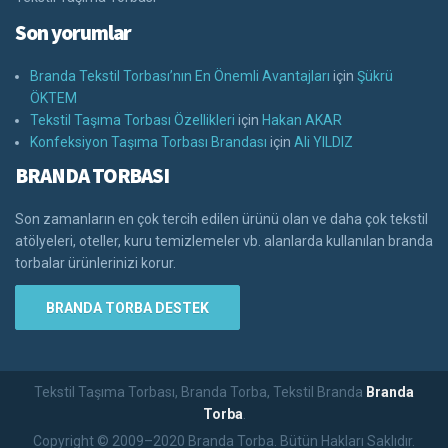
Son yorumlar
Branda Tekstil Torbası’nın En Önemli Avantajları
için
Şükrü
ÖKTEM
Tekstil Taşıma Torbası Özellikleri
için
Hakan AKAR
Konfeksiyon Taşıma Torbası Brandası
için
Ali YILDIZ
BRANDA TORBASI
Son zamanların en çok tercih edilen ürünü olan ve daha çok tekstil
atölyeleri, oteller, kuru temizlemeler vb. alanlarda kullanılan branda
torbalar ürünlerinizi korur.
BRANDA TORBA DESTEK
Tekstil Taşıma Torbası, Branda Torba, Tekstil Branda
Branda
Torba
.
Copyright © 2009–2020 Branda Torba. Bütün Hakları Saklıdır.