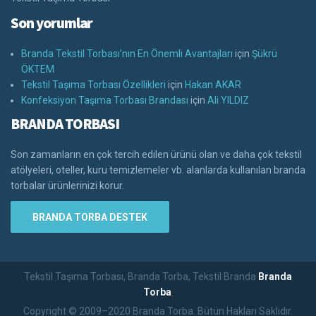
Son yorumlar
Branda Tekstil Torbası’nın En Önemli Avantajları
için
Şükrü
ÖKTEM
Tekstil Taşıma Torbası Özellikleri
için
Hakan AKAR
Konfeksiyon Taşıma Torbası Brandası
için
Ali YILDIZ
BRANDA TORBASI
Son zamanların en çok tercih edilen ürünü olan ve daha çok tekstil
atölyeleri, oteller, kuru temizlemeler vb. alanlarda kullanılan branda
torbalar ürünlerinizi korur.
BRANDA TORBA DESTEK
Tekstil Taşıma Torbası, Branda Torba, Tekstil Branda
Branda
Torba
.
Copyright © 2009–2020 Branda Torba. Bütün Hakları Saklıdır.