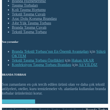
Branda Hizmetlerimiz
Taşıma Torbaları
Koli Taşıma Hortumu
Tekstil Taşıma Çuvalı
Araç Dolu Koruma Brandası
Ağır Yük Taşıma Torbası
Branda Taşıma Çuvalı
Tekstil Taşıma Torbası
Son yorumlar
Branda Tekstil Torbası’nın En Önemli Avantajları
için
Şükrü
ÖKTEM
Tekstil Taşıma Torbası Özellikleri
için
Hakan AKAR
Konfeksiyon Taşıma Torbası Brandası
için
Ali YILDIZ
BRANDA TORBASI
Son zamanların en çok tercih edilen ürünü olan ve daha çok tekstil
atölyeleri, oteller, kuru temizlemeler vb. alanlarda kullanılan branda
torbalar ürünlerinizi korur.
Branda Torba Destek
Tekstil Taşıma Torbası, Branda Torba, Tekstil Branda
Branda Torba
.