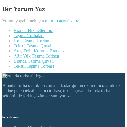
Bir Yorum Yaz
Yorum yapabilmek için
oturum açmalısınız
.
Branda Hizmetlerimiz
Taşıma Torbaları
Koli Taşıma Hortumu
Tekstil Taşıma Çuvalı
Araç Dolu Koruma Brandası
Ağır Yük Taşıma Torbası
Branda Taşıma Çuvalı
Tekstil Taşıma Torbası
Branda Torba olarak bu zamana kadar günümüzün olmazsa olmazı
haline gelen tekstil taşıma torbası, tekstil çuvalı, branda torba
sektöründe farklı çözümler sunuyoruz...
Servislerimiz