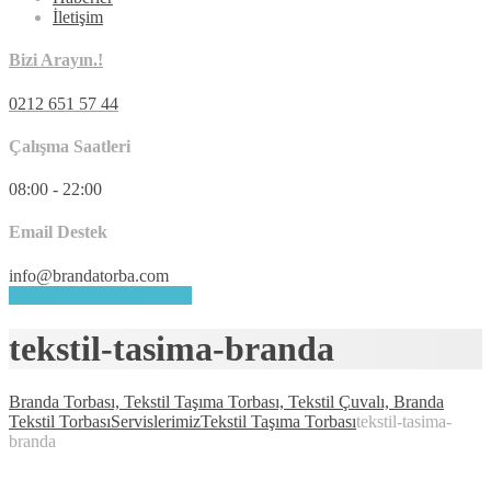
İletişim
Bizi Arayın.!
0212 651 57 44
Çalışma Saatleri
08:00 - 22:00
Email Destek
info@brandatorba.com
HEMEN DESTEK ALIN
tekstil-tasima-branda
Branda Torbası, Tekstil Taşıma Torbası, Tekstil Çuvalı, Branda
Tekstil Torbası
Servislerimiz
Tekstil Taşıma Torbası
tekstil-tasima-
branda