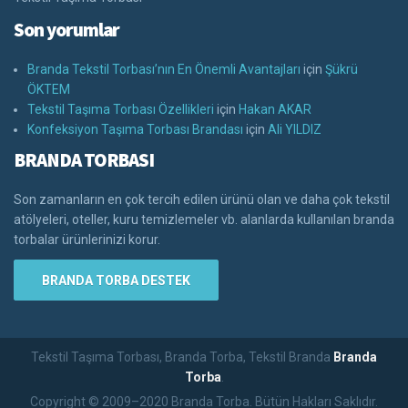
Son yorumlar
Branda Tekstil Torbası’nın En Önemli Avantajları
için
Şükrü
ÖKTEM
Tekstil Taşıma Torbası Özellikleri
için
Hakan AKAR
Konfeksiyon Taşıma Torbası Brandası
için
Ali YILDIZ
BRANDA TORBASI
Son zamanların en çok tercih edilen ürünü olan ve daha çok tekstil
atölyeleri, oteller, kuru temizlemeler vb. alanlarda kullanılan branda
torbalar ürünlerinizi korur.
BRANDA TORBA DESTEK
Tekstil Taşıma Torbası, Branda Torba, Tekstil Branda
Branda
Torba
.
Copyright © 2009–2020 Branda Torba. Bütün Hakları Saklıdır.