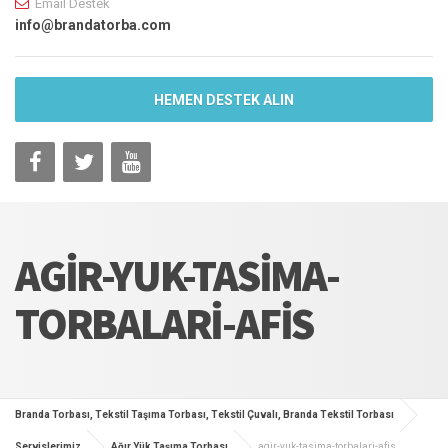
Email Destek
info@brandatorba.com
HEMEN DESTEK ALIN
AGIR-YUK-TASIMA-
TORBALARI-AFIS
Branda Torbası, Tekstil Taşıma Torbası, Tekstil Çuvalı, Branda Tekstil Torbası
Servislerimiz
Ağır Yük Taşıma Torbası
agir-yuk-tasima-torbalari-afis