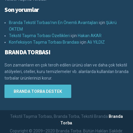
Son yorumlar
Branda Tekstil Torbası’nın En Önemli Avantajları
için
Şükrü
ÖKTEM
Tekstil Taşıma Torbası Özellikleri
için
Hakan AKAR
Konfeksiyon Taşıma Torbası Brandası
için
Ali YILDIZ
BRANDA TORBASI
Son zamanların en çok tercih edilen ürünü olan ve daha çok tekstil
atölyeleri, oteller, kuru temizlemeler vb. alanlarda kullanılan branda
torbalar ürünlerinizi korur.
BRANDA TORBA DESTEK
Tekstil Taşıma Torbası, Branda Torba, Tekstil Branda
Branda
Torba
.
Copyright © 2009–2020 Branda Torba. Bütün Hakları Saklıdır.