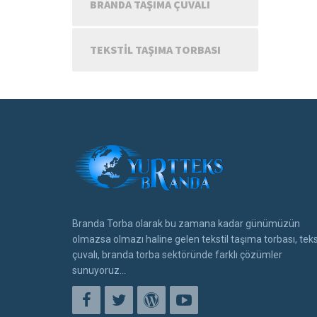
BRANDA TAŞIMA ÇUVALI
TEKSTIL TAŞIMA TORBASI
Branda Torba olarak bu zamana kadar günümüzün
olmazsa olmazı haline gelen tekstil taşıma torbası, teks
çuvalı, branda torba sektöründe farklı çözümler
sunuyoruz...