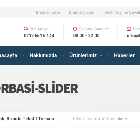
Branda Torba
Branda Çuvalı
Tekstil Taşıma Çuvalı
Bizi Arayın.!
Çalışma Saatleri
Ema
0212 651 57 44
08:00 - 22:00
info@
nasayfa
Hakkımızda
Ürünlerimiz
Haberler
ORBASI-SLIDER
lı, Branda Tekstil Torbası
tekstil-tasima-torbasi-slider