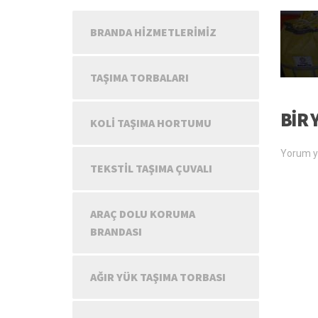
BRANDA HIZMETLERIMIZ
TAŞIMA TORBALARI
BIR 
KOLI TAŞIMA HORTUMU
Yorum y
TEKSTIL TAŞIMA ÇUVALI
ARAÇ DOLU KORUMA
BRANDASI
AĞIR YÜK TAŞIMA TORBASI