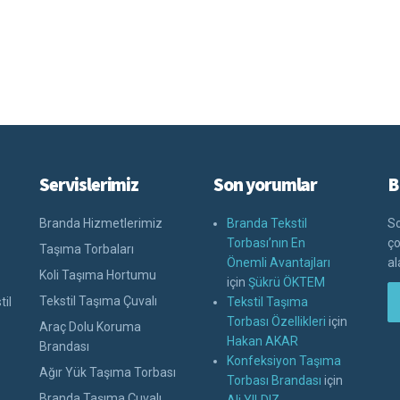
Servislerimiz
Son yorumlar
B
Branda Hizmetlerimiz
Branda Tekstil
So
Torbası’nın En
ço
Taşıma Torbaları
Önemli Avantajları
al
Koli Taşıma Hortumu
için
Şükrü ÖKTEM
Tekstil Taşıma Çuvalı
til
Tekstil Taşıma
Torbası Özellikleri
için
Araç Dolu Koruma
Hakan AKAR
Brandası
Konfeksiyon Taşıma
Ağır Yük Taşıma Torbası
Torbası Brandası
için
Branda Taşıma Çuvalı