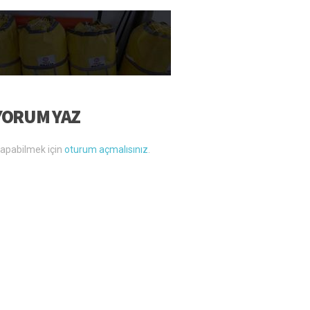
YORUM YAZ
apabilmek için
oturum açmalısınız
.