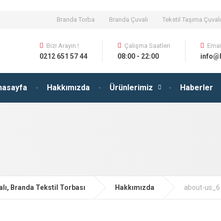
Branda Torba
Branda Çuvalı
Tekstil Taşıma Çuvalı
Bizi Arayın.!
Çalışma Saatleri
Emai
0212 651 57 44
08:00 - 22:00
info@
nasayfa
Hakkımızda
Ürünlerimiz
Haberler
lı, Branda Tekstil Torbası
Hakkımızda
about-us_6