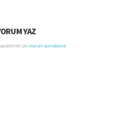
YORUM YAZ
apabilmek için
oturum açmalısınız
.