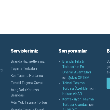
Servislerimiz
Son yorumlar
B
Branda Hizmetlerimiz
Branda Tekstil
So
Torbası’nın En
ço
Taşıma Torbaları
til
Önemli Avantajları
al
Koli Taşıma Hortumu
için
Şükrü ÖKTEM
Tekstil Taşıma Çuvalı
Tekstil Taşıma
Torbası Özellikleri
için
Araç Dolu Koruma
Hakan AKAR
Brandası
Konfeksiyon Taşıma
Ağır Yük Taşıma Torbası
Torbası Brandası
için
Branda Taşıma Çuvalı