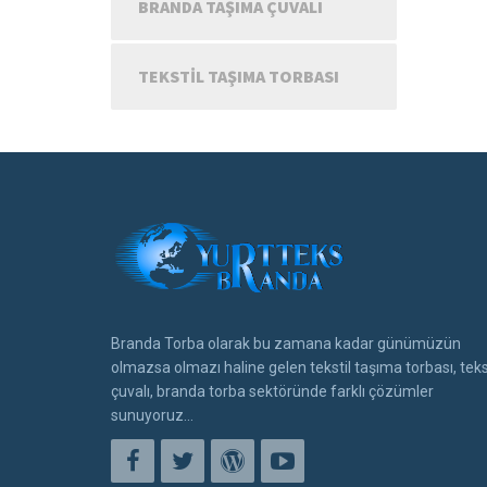
BRANDA TAŞIMA ÇUVALI
TEKSTIL TAŞIMA TORBASI
Branda Torba olarak bu zamana kadar günümüzün
olmazsa olmazı haline gelen tekstil taşıma torbası, teks
çuvalı, branda torba sektöründe farklı çözümler
sunuyoruz...