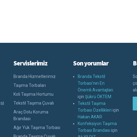
Servislerimiz
Son yorumlar
B
Branda Hizmetlerimiz
Branda Tekstil
So
Torbası’nın En
ço
Taşıma Torbaları
Önemli Avantajları
al
Koli Taşıma Hortumu
için
Şükrü ÖKTEM
Tekstil Taşıma Çuvalı
til
Tekstil Taşıma
Torbası Özellikleri
için
Araç Dolu Koruma
Hakan AKAR
Brandası
Konfeksiyon Taşıma
Ağır Yük Taşıma Torbası
Torbası Brandası
için
Branda Taşıma Çuvalı