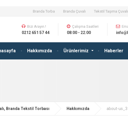
Branda Torba
Branda Çuvalı
Tekstil Taşıma Çuvalı
Bizi Arayın.!
Çalışma Saatleri
Ema
0212 651 57 44
08:00 - 22:00
info@
nasayfa
Hakkımızda
Ürünlerimiz
Haberler
lı, Branda Tekstil Torbası
Hakkımızda
about-us_3