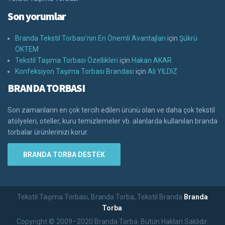
Son yorumlar
Branda Tekstil Torbası’nın En Önemli Avantajları
için
Şükrü
ÖKTEM
Tekstil Taşıma Torbası Özellikleri
için
Hakan AKAR
Konfeksiyon Taşıma Torbası Brandası
için
Ali YILDIZ
BRANDA TORBASI
Son zamanların en çok tercih edilen ürünü olan ve daha çok tekstil
atölyeleri, oteller, kuru temizlemeler vb. alanlarda kullanılan branda
torbalar ürünlerinizi korur.
BRANDA TORBA DESTEK
Tekstil Taşıma Torbası, Branda Torba, Tekstil Branda
Branda
Torba
.
Copyright © 2009–2020 Branda Torba. Bütün Hakları Saklıdır.