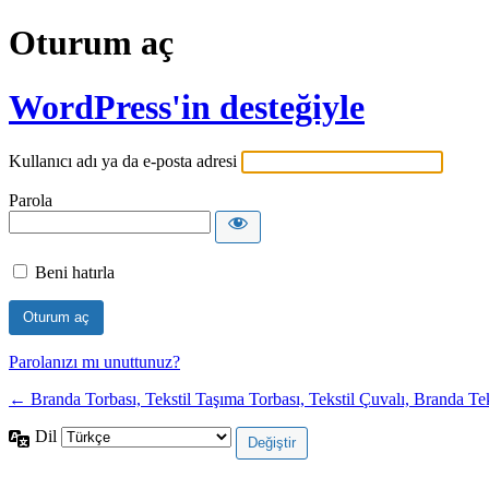
Oturum aç
WordPress'in desteğiyle
Kullanıcı adı ya da e-posta adresi
Parola
Beni hatırla
Parolanızı mı unuttunuz?
← Branda Torbası, Tekstil Taşıma Torbası, Tekstil Çuvalı, Branda Tekst
Dil